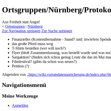
Ortsgruppen/Nürnberg/Protokol
Aus Freiheit statt Angst!
<
Ortsgruppen
‎ |
Nürnberg
Zur Navigation springen
Zur Suche springen
Finanzielles (Kostenübernahme - Stand? und: inwiefern Spende
das große Pferd muss weg
T-Shirts bestellen (wer will noch?)
Flyer (bloß Zusammenfassung, was bestellt wurde und was noch 
Sargaktion? (finden sich schon genug Leute die das im Mai mac
Filmfestival? (gibts da schon was neues?)
Petition (?)
Abgerufen von „
https://wiki.vorratsdatenspeicherung.de/index.php
Navigationsmenü
Meine Werkzeuge
Anmelden