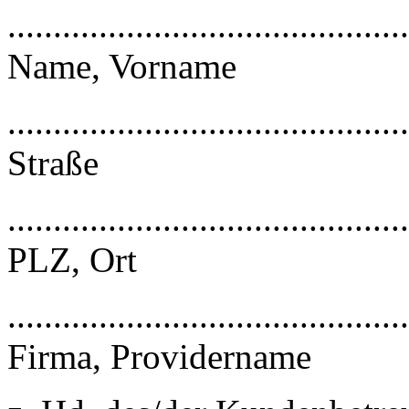
............................................
Name, Vorname
............................................
Straße
............................................
PLZ, Ort
............................................
Firma, Providername