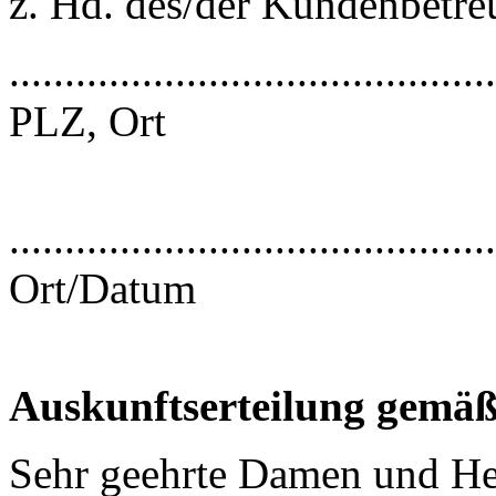
z. Hd. des/der Kundenbetre
............................................
PLZ, Ort
............................................
Ort/Datum
Auskunftserteilung gemä
Sehr geehrte Damen und He