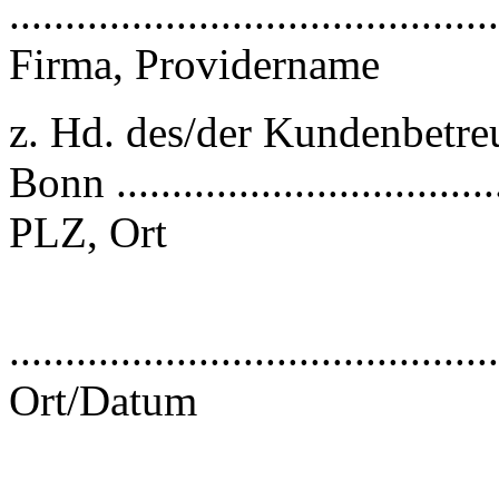
............................................
Firma, Providername
z. Hd. des/der Kundenbetr
Bonn ....................................
PLZ, Ort
............................................
Ort/Datum