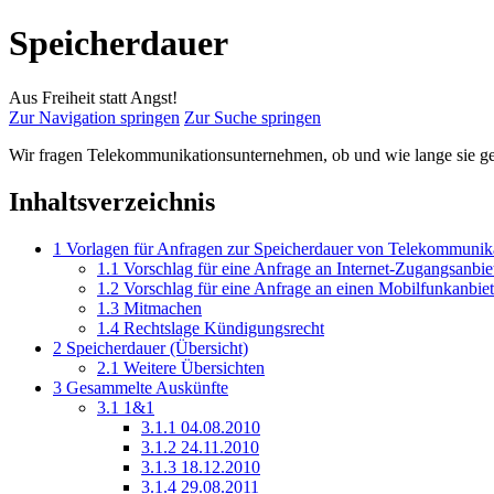
Speicherdauer
Aus Freiheit statt Angst!
Zur Navigation springen
Zur Suche springen
Wir fragen Telekommunikationsunternehmen, ob und wie lange sie g
Inhaltsverzeichnis
1
Vorlagen für Anfragen zur Speicherdauer von Telekommunik
1.1
Vorschlag für eine Anfrage an Internet-Zugangsanbie
1.2
Vorschlag für eine Anfrage an einen Mobilfunkanbiet
1.3
Mitmachen
1.4
Rechtslage Kündigungsrecht
2
Speicherdauer (Übersicht)
2.1
Weitere Übersichten
3
Gesammelte Auskünfte
3.1
1&1
3.1.1
04.08.2010
3.1.2
24.11.2010
3.1.3
18.12.2010
3.1.4
29.08.2011