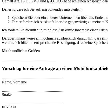
Gemäß Art. 15 DSGVO und § 93 TKG habe ich einen Anspruch darauf,
Daher fordere ich Sie auf, mir folgendes mitzuteilen:
Speichern Sie oder ein anderes Unternehmen über das Ende mei
Ferner fordere ich Auskunft über die gegenwärtig zu meinem K
Ich fordere Sie hiermit auf, mir diese Auskünfte innerhalb einer Fris
Darüber hinaus weise ich nochmals ausdrücklich darauf hin, dass ich
werden. Ich bitte um entsprechende Bestätigung, dass keine Speicheru
Mit freundlichen Grüßen
........................................................
Vorschlag für eine Anfrage an einen Mobilfunkanbiet
...............................................................
Name, Vorname
...............................................................
Straße
...............................................................
PLZ, Ort