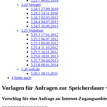
3.23.7
06.05.2018
3.24
Versatel
3.24.1
27.09.2010
3.24.2
24.11.2010
3.24.3
02.03.2012
3.24.4
04.07.2013
3.24.5
26.09.2013
3.25
Vodafone
3.25.1
17.01.2012
3.25.2
06.07.2012
3.25.3
09.09.2012
3.25.4
11.10.2012
3.25.5
16.11.2012
3.25.6
18.01.2013
3.25.7
26.04.2013
3.25.8
09.01.2014
3.26
web.de
3.26.1
28.11.2011
4
Siehe auch
Vorlagen für Anfragen zur Speicherdauer
Vorschlag für eine Anfrage an Internet-Zugangsanbie