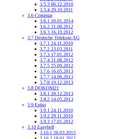
3.5.3
06.12.2010
3.5.4
29.10.2011
3.6
Congstar
3.6.1
20.01.2014
3.6.2
21.08.2012
3.6.3
16.10.2012
3.7
Deutsche Telekom AG
3.7.1
24.11.2010
3.7.2
23.03.2011
3.7.3
17.01.2012
3.7.4
21.08.2012
3.7.5
25.09.2012
3.7.6
16.05.2013
3.7.7
14.06.2013
3.7.8
19.12.2013
3.8
DOKOM21
3.8.1
28.12.2013
3.8.2
14.05.2013
3.9
Eplus
3.9.1
24.11.2010
3.9.2
29.11.2010
3.9.3
17.01.2012
3.10
Easybell
3.10.1
26.03.2015
3.10.2
19.01.2012