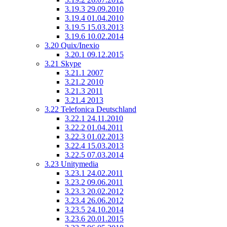
3.19.3
29.09.2010
3.19.4
01.04.2010
3.19.5
15.03.2013
3.19.6
10.02.2014
3.20
Quix/Inexio
3.20.1
09.12.2015
3.21
Skype
3.21.1
2007
3.21.2
2010
3.21.3
2011
3.21.4
2013
3.22
Telefonica Deutschland
3.22.1
24.11.2010
3.22.2
01.04.2011
3.22.3
01.02.2013
3.22.4
15.03.2013
3.22.5
07.03.2014
3.23
Unitymedia
3.23.1
24.02.2011
3.23.2
09.06.2011
3.23.3
20.02.2012
3.23.4
26.06.2012
3.23.5
24.10.2014
3.23.6
20.01.2015