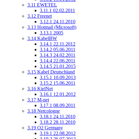
3.11
EWETEL
3.11.1
02.02.2011
3.12
Freenet
3.12.1
24.11.2010
3.13
Hotmail (Microsoft)
3.13.1
2005
3.14
KabelBW
3.14.1
22.11.2012
3.14.2
05.06.2011
3.14.3
24.02.2011
3.14.4
22.06.2011
3.14.5
21.01.2015
3.15
Kabel Deutschland
3.15.1
10.09.2013
3.15.2
15.06.2011
3.16
KielNet
3.16.1
12.01.2012
3.17
M-net
3.17.1
08.09.2011
3.18
Netcologne
3.18.1
24.11.2010
3.18.2
28.11.2010
3.19
O2 Germany
3.19.1
22.08.2012
3.19.2
26.07.2012