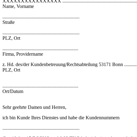
XXXXXXXXXXXXXXXX .............................................................
Name, Vorname
...............................................................
Straße
...............................................................
PLZ, Ort
..............................................................
Firma, Providername
z. Hd. des/der Kundenbetreuung/Rechtsabteilung 53171 Bonn .......................
PLZ, Ort
..............................................................
Ort/Datum
Sehr geehrte Damen und Herren,
ich bin Kunde Ihres Dienstes und habe die Kundennummern
...............................................................