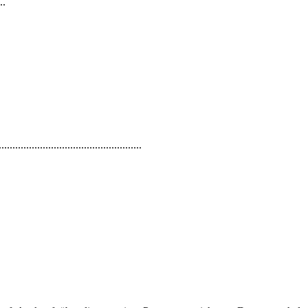
..
.......................................