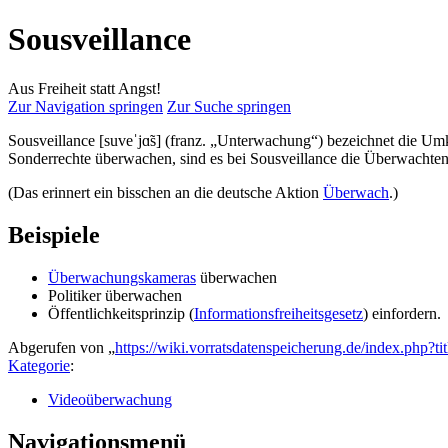
Sousveillance
Aus Freiheit statt Angst!
Zur Navigation springen
Zur Suche springen
Sousveillance [suveˈjɑ̃s] (franz. „Unterwachung“) bezeichnet die U
Sonderrechte überwachen, sind es bei Sousveillance die Überwachten,
(Das erinnert ein bisschen an die deutsche Aktion
Überwach
.)
Beispiele
Überwachungskameras
überwachen
Politiker überwachen
Öffentlichkeitsprinzip (
Informationsfreiheitsgesetz
) einfordern.
Abgerufen von „
https://wiki.vorratsdatenspeicherung.de/index.php?
Kategorie
:
Videoüberwachung
Navigationsmenü