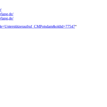
/
/lang,de/
/lang,de/
?title=Unterstützeraufruf_CMPotsdam&oldid=77547
“