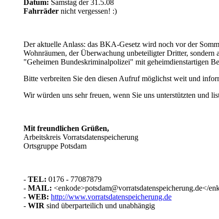
Datum:
Samstag der 31.5.08
Fahrräder
nicht vergessen! :)
Der aktuelle Anlass: das BKA-Gesetz wird noch vor der Som
Wohnräumen, der Überwachung unbeteiligter Dritter, sondern 
"Geheimen Bundeskriminalpolizei" mit geheimdienstartigen Be
Bitte verbreiten Sie den diesen Aufruf möglichst weit und info
Wir würden uns sehr freuen, wenn Sie uns unterstützten und li
Mit freundlichen Grüßen,
Arbeitskreis Vorratsdatenspeicherung
Ortsgruppe Potsdam
-
TEL:
0176 - 77087879
-
MAIL:
<enkode>potsdam@vorratsdatenspeicherung.de</en
-
WEB:
http://www.vorratsdatenspeicherung.de
-
WIR
sind überparteilich und unabhängig