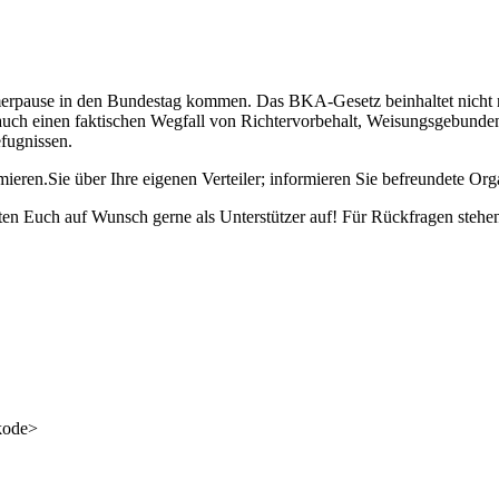
merpause in den Bundestag kommen. Das BKA-Gesetz beinhaltet nich
auch einen faktischen Wegfall von Richtervorbehalt, Weisungsgebunde
fugnissen.
rmieren.Sie über Ihre eigenen Verteiler; informieren Sie befreundete O
sten Euch auf Wunsch gerne als Unterstützer auf! Für Rückfragen stehe
kode>