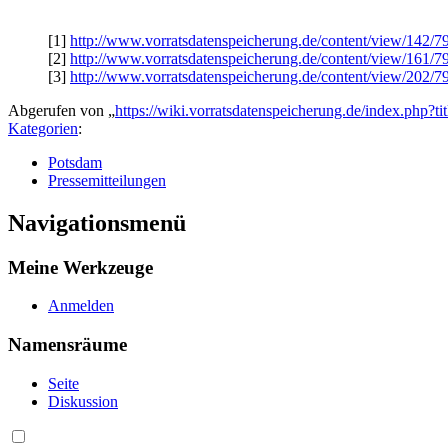
[1]
http://www.vorratsdatenspeicherung.de/content/view/142/79
[2]
http://www.vorratsdatenspeicherung.de/content/view/161/79
[3]
http://www.vorratsdatenspeicherung.de/content/view/202/79
Abgerufen von „
https://wiki.vorratsdatenspeicherung.de/index.php
Kategorien
:
Potsdam
Pressemitteilungen
Navigationsmenü
Meine Werkzeuge
Anmelden
Namensräume
Seite
Diskussion