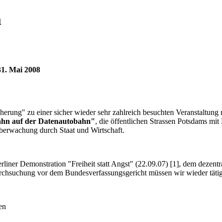
m
31. Mai 2008
herung" zu einer sicher wieder sehr zahlreich besuchten Veranstaltung
hn auf der Datenautobahn"
, die öffentlichen Strassen Potsdams mit
berwachung durch Staat und Wirtschaft.
liner Demonstration "Freiheit statt Angst" (22.09.07) [1], dem dezent
rchsuchung vor dem Bundesverfassungsgericht müssen wir wieder täti
en