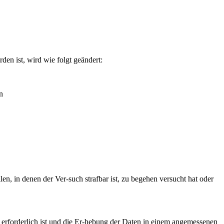
en ist, wird wie folgt geändert:
n
len, in denen der Ver-such strafbar ist, zu begehen versucht hat oder
 erforderlich ist und die Er-hebung der Daten in einem angemessenen