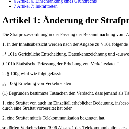
6
Artikel 6. Einschränkung eines Grundrechts
7
Artikel 7: Inkrafttreten
Artikel 1: Änderung der Strafp
Die Strafprozessordnung in der Fassung der Bekanntmachung vom 7. Ap
1. In der Inhaltsübersicht werden nach der Angabe zu § 101 folgende
„§ 101a Gerichtliche Entscheidung, Datenkennzeichnung und -auswer
§ 101b Statistische Erfassung der Erhebung von Verkehrsdaten“.
2. § 100g wird wie folgt gefasst:
„§ 100g Erhebung von Verkehrsdaten
(1) Begründen bestimmte Tatsachen den Verdacht, dass jemand als Tä
1. eine Straftat von auch im Einzelfall erheblicher Bedeutung, insbeso
durch eine Straftat vorbereitet hat oder
2. eine Straftat mittels Telekommunikation begangen hat,
so dürfen Verkehrsdaten (§ 96 Absatz 1 des Telekommunikationsgesetz