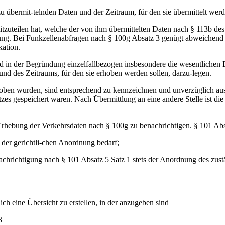
u übermit-telnden Daten und der Zeitraum, für den sie übermittelt werd
mitzuteilen hat, welche der von ihm übermittelten Daten nach § 113b d
ung. Bei Funkzellenabfragen nach § 100g Absatz 3 genügt abweichend 
ation.
d in der Begründung einzelfallbezogen insbesondere die wesentlichen
d des Zeitraums, für den sie erhoben werden sollen, darzu-legen.
ben wurden, sind entsprechend zu kennzeichnen und unverzüglich aus
es gespeichert waren. Nach Übermittlung an eine andere Stelle ist di
Erhebung der Verkehrsdaten nach § 100g zu benachrichtigen. § 101 Absa
 der gerichtli-chen Anordnung bedarf;
chrichtigung nach § 101 Absatz 5 Satz 1 stets der Anordnung des zustä
h eine Übersicht zu erstellen, in der anzugeben sind
3