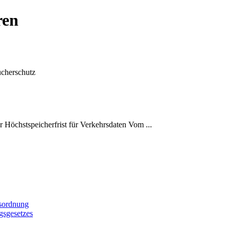
ren
ucherschutz
r Höchstspeicherfrist für Verkehrsdaten Vom ...
ssordnung
gsgesetzes