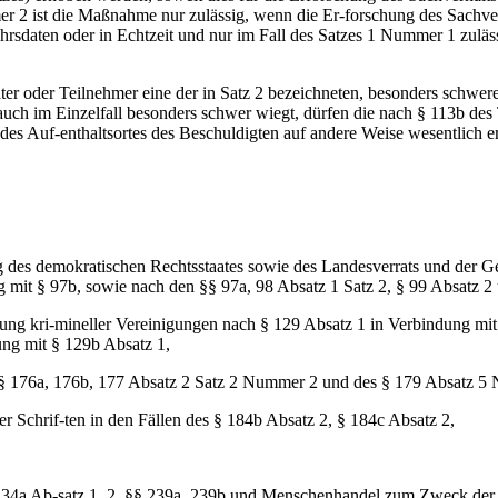
er 2 ist die Maßnahme nur zulässig, wenn die Er-forschung des Sachve
hrsdaten oder in Echtzeit und nur im Fall des Satzes 1 Nummer 1 zuläss
r oder Teilnehmer eine der in Satz 2 bezeichneten, besonders schweren
 Tat auch im Einzelfall besonders schwer wiegt, dürfen die nach § 113b 
 des Auf-enthaltsortes des Beschuldigten auf andere Weise wesentlich e
ng des demokratischen Rechtsstaates sowie des Landesverrats und der G
g mit § 97b, sowie nach den §§ 97a, 98 Absatz 1 Satz 2, § 99 Absatz 2
ung kri-mineller Vereinigungen nach § 129 Absatz 1 in Verbindung mit
dung mit § 129b Absatz 1,
r §§ 176a, 176b, 177 Absatz 2 Satz 2 Nummer 2 und des § 179 Absatz 5
r Schrif-ten in den Fällen des § 184b Absatz 2, § 184c Absatz 2,
234, 234a Ab-satz 1, 2, §§ 239a, 239b und Menschenhandel zum Zweck 