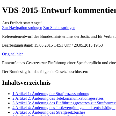
VDS-2015-Entwurf-kommentie
Aus Freiheit statt Angst!
Zur Navigation springen
Zur Suche springen
Referentenentwurf des Bundesministeriums der Justiz und für Verbra
Bearbeitungsstand: 15.05.2015 14:51 Uhr / 20.05.2015 19:53
Original hier
Entwurf eines Gesetzes zur Einführung einer Speicherpflicht und eine
Der Bundestag hat das folgende Gesetz beschlossen:
Inhaltsverzeichnis
1
Artikel 1: Änderung der Strafprozessordnung
2
Artikel 2: Änderung des Telekommunikationsgesetzes
3
Artikel 3: Änderung des Einführungsgesetzes zur Strafproze
4
Artikel 4: Änderung des Justizvergütungs- und -entschädigun
5
Artikel 5: Änderung des Strafgesetzbuches