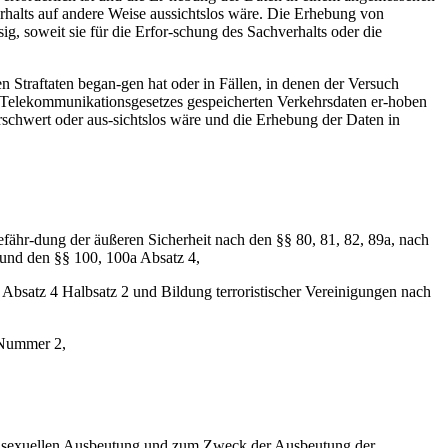
rhalts auf andere Weise aussichtslos wäre. Die Erhebung von
ig, soweit sie für die Erfor-schung des Sachverhalts oder die
 Straftaten began-gen hat oder in Fällen, in denen der Versuch
des Telekommunikationsgesetzes gespeicherten Verkehrsdaten er-hoben
rschwert oder aus-sichtslos wäre und die Erhebung der Daten in
efähr-dung der äußeren Sicherheit nach den §§ 80, 81, 82, 89a, nach
 und den §§ 100, 100a Absatz 4,
 Absatz 4 Halbsatz 2 und Bildung terroristischer Vereinigungen nach
 Nummer 2,
der sexuellen Ausbeutung und zum Zweck der Ausbeutung der