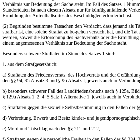
Verhältnis zur Bedeutung der Sache steht. Im Fall des Satzes 1 Numm
Standortdaten ist nach diesem Absatz nur für künftig anfallende Verke
Ermittlung des Aufenthaltsortes des Beschuldigten erforderlich ist.
(2) Begründen bestimmte Tatsachen den Verdacht, dass jemand als Täte
strafbar ist, eine solche Straftat zu be-gehen versucht hat, und die
werden, soweit die Erforschung des Sachverhalts oder die Ermittlung
einem angemessenen Verhältnis zur Bedeutung der Sache steht.
Besonders schwere Straftaten im Sinne des Satzes 1 sind:
1. aus dem Strafgesetzbuch:
a) Straftaten des Friedensverrats, des Hochverrats und der Gefährdu
den §§ 94, 95 Absatz 3 und § 96 Absatz 1, jeweils auch in Verbindun
b) besonders schwerer Fall des Landfriedensbruchs nach § 125a, Bild
§ 129a Absatz 1, 2, 4, 5 Satz 1 Alternative 1, jeweils auch in Verbin
c) Straftaten gegen die sexuelle Selbstbestimmung in den Fällen de
d) Verbreitung, Erwerb und Besitz kinder- und jugendpornographische
e) Mord und Totschlag nach den §§ 211 und 212,
f) Straftaten gegen die persönliche Freiheit in den Fällen der §§ 