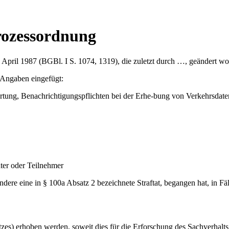
rozessordnung
ril 1987 (BGBl. I S. 1074, 1319), die zuletzt durch …, geändert word
 Angaben eingefügt:
tung, Benachrichtigungspflichten bei der Erhe-bung von Verkehrsdate
ter oder Teilnehmer
ndere eine in § 100a Absatz 2 bezeichnete Straftat, begangen hat, in Fäl
es) erhoben werden, soweit dies für die Erforschung des Sachverhalts