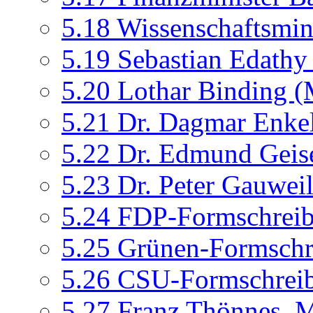
5.18
Wissenschaftsmin
5.19
Sebastian Edath
5.20
Lothar Binding 
5.21
Dr. Dagmar Enke
5.22
Dr. Edmund Geis
5.23
Dr. Peter Gauwei
5.24
FDP-Formschrei
5.25
Grünen-Formschr
5.26
CSU-Formschrei
5.27
Franz Thönnes, 