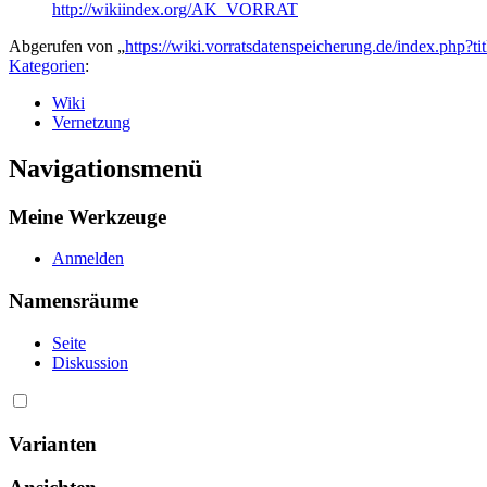
http://wikiindex.org/AK_VORRAT
Abgerufen von „
https://wiki.vorratsdatenspeicherung.de/index.php?
Kategorien
:
Wiki
Vernetzung
Navigationsmenü
Meine Werkzeuge
Anmelden
Namensräume
Seite
Diskussion
Varianten