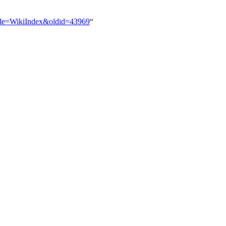
title=WikiIndex&oldid=43969
“