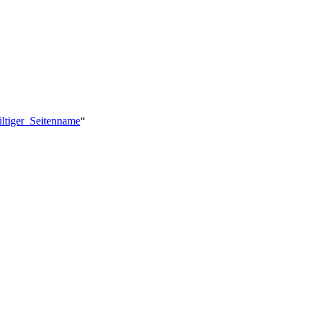
ültiger_Seitenname
“