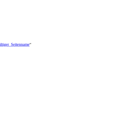
ültiger_Seitenname
“