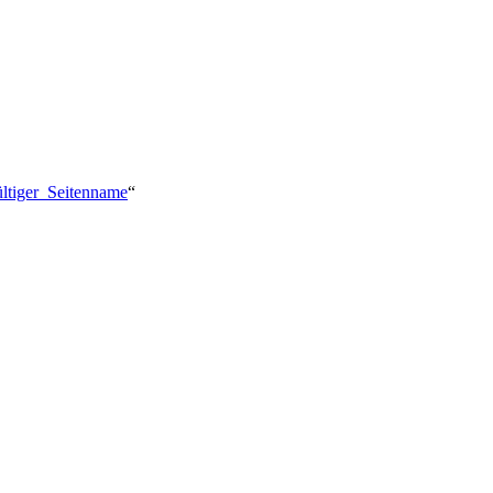
ültiger_Seitenname
“