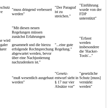
"Einführung
-schutz
"Der Paragraf
"muss dringend verbessert
wurde von der
ve
ist zu
werden"
FDP
streichen."
unterstützt"
"Mit diesen neuen
Regelungen müssen
zunächst Erfahrungen
"Erfasst
se wird
werden
egaler
gesammelt und die hierzu
"...eine gute
insbesondere
larer
erfolgende Rechtsprechung
Regelung."
die 'Hacker-
abgewartet werden, bevor
Tools'..."
über eine Nachjustierung
nachzudenken ist."
"Gesetz-
"gesetzliche
"muß wesentlich ausgebaut
entwurf sieht in
Schutz [muss]
werden"
§ 17 nur vier
verstärkt
Absätze vor"
werden"