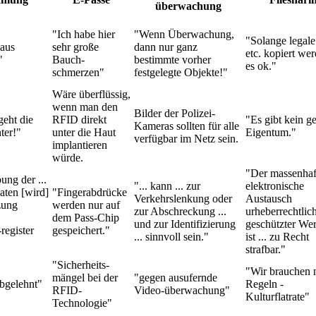
überwachung
"Ich habe hier
"Wenn Überwachung,
"Solange legale
aus
sehr große
dann nur ganz
etc. kopiert wer
"
Bauch-
bestimmte vorher
es ok."
schmerzen"
festgelegte Objekte!"
Wäre überflüssig,
wenn man den
Bilder der Polizei-
eht die
RFID direkt
"Es gibt kein ge
Kameras sollten für alle
ter!"
unter die Haut
Eigentum."
verfügbar im Netz sein.
implantieren
würde.
"Der massenhaf
bung der ...
"... kann ... zur
elektronische
aten [wird]
"Fingerabdrücke
Verkehrslenkung oder
Austausch
zung
werden nur auf
zur Abschreckung ...
urheberrechtlic
dem Pass-Chip
und zur Identifizierung
geschützter Wer
register
gespeichert."
... sinnvoll sein."
ist ... zu Recht
strafbar."
"Sicherheits-
"Wir brauchen 
mängel bei der
"gegen ausufernde
bgelehnt"
Regeln -
RFID-
Video-überwachung"
Kulturflatrate"
Technologie"