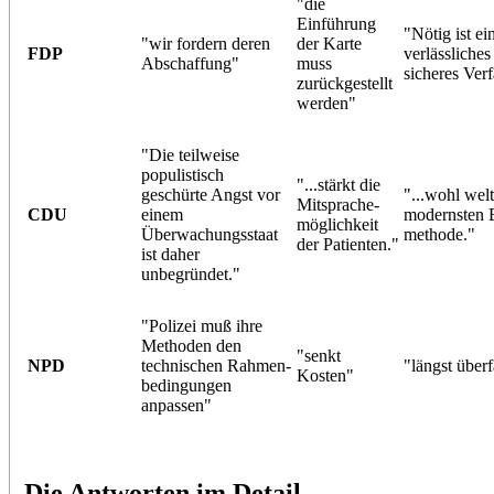
"die
Einführung
"Nötig ist ei
"wir fordern deren
der Karte
FDP
verlässliches
Abschaffung"
muss
sicheres Ver
zurückgestellt
werden"
"Die teilweise
populistisch
"...stärkt die
geschürte Angst vor
"...wohl wel
Mitsprache-
CDU
einem
modernsten 
möglichkeit
Überwachungsstaat
methode."
der Patienten."
ist daher
unbegründet."
"Polizei muß ihre
Methoden den
"senkt
NPD
technischen Rahmen-
"längst überf
Kosten"
bedingungen
anpassen"
Die Antworten im Detail