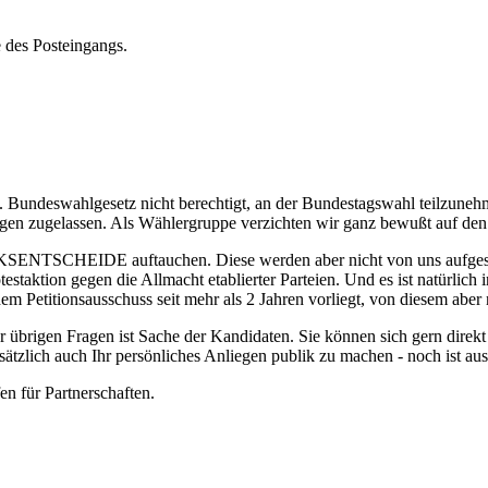
e des Posteingangs.
lt. Bundeswahlgesetz nicht berechtigt, an der Bundestagswahl teilzune
gen zugelassen. Als Wählergruppe verzichten wir ganz bewußt auf den St
TSCHEIDE auftauchen. Diese werden aber nicht von uns aufgestellt,
testaktion gegen die Allmacht etablierter Parteien. Und es ist natürlic
m Petitionsausschuss seit mehr als 2 Jahren vorliegt, von diesem aber 
r übrigen Fragen ist Sache der Kandidaten. Sie können sich gern direkt
ch auch Ihr persönliches Anliegen publik zu machen - noch ist ausr
en für Partnerschaften.