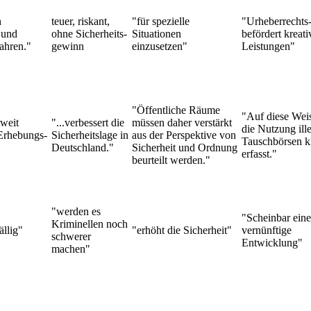
n
teuer, riskant,
"für spezielle
"Urheberrechts
 und
ohne Sicherheits-
Situationen
befördert kreati
fahren."
gewinn
einzusetzen"
Leistungen"
"Öffentliche Räume
"Auf diese Wei
tweit
"...verbessert die
müssen daher verstärkt
die Nutzung ill
Erhebungs-
Sicherheitslage in
aus der Perspektive von
Tauschbörsen k
Deutschland."
Sicherheit und Ordnung
erfasst."
beurteilt werden."
"werden es
"Scheinbar eine
Kriminellen noch
ällig"
"erhöht die Sicherheit"
vernünftige
schwerer
Entwicklung"
machen"