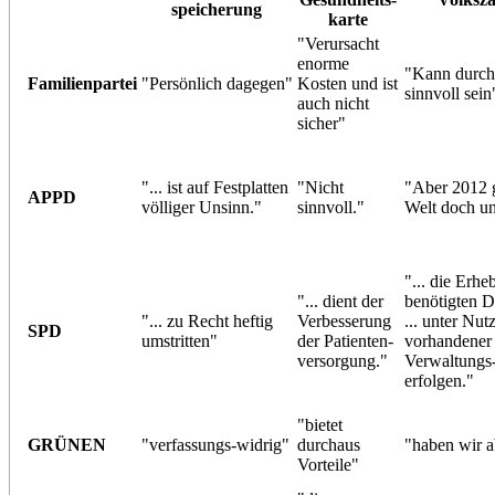
speicherung
karte
"Verursacht
enorme
"Kann durch
Familienpartei
"Persönlich dagegen"
Kosten und ist
sinnvoll sein
auch nicht
sicher"
"... ist auf Festplatten
"Nicht
"Aber 2012 g
APPD
völliger Unsinn."
sinnvoll."
Welt doch un
"... die Erhe
"... dient der
benötigten D
"... zu Recht heftig
Verbesserung
... unter Nut
SPD
umstritten"
der Patienten-
vorhandener
versorgung."
Verwaltungs-
erfolgen."
"bietet
GRÜNEN
"verfassungs-widrig"
durchaus
"haben wir a
Vorteile"