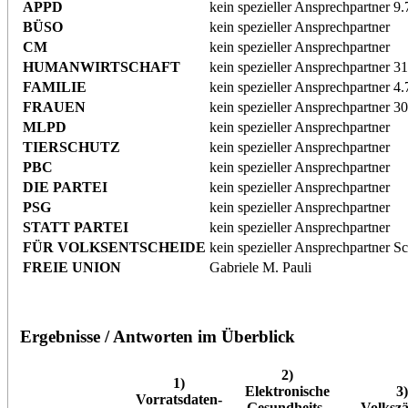
APPD
kein spezieller Ansprechpartner
9.
BÜSO
kein spezieller Ansprechpartner
CM
kein spezieller Ansprechpartner
HUMANWIRTSCHAFT
kein spezieller Ansprechpartner
31
FAMILIE
kein spezieller Ansprechpartner
4.
FRAUEN
kein spezieller Ansprechpartner
30
MLPD
kein spezieller Ansprechpartner
TIERSCHUTZ
kein spezieller Ansprechpartner
PBC
kein spezieller Ansprechpartner
DIE PARTEI
kein spezieller Ansprechpartner
PSG
kein spezieller Ansprechpartner
STATT PARTEI
kein spezieller Ansprechpartner
FÜR VOLKSENTSCHEIDE
kein spezieller Ansprechpartner
Sc
FREIE UNION
Gabriele M. Pauli
Ergebnisse / Antworten im Überblick
2)
1)
Elektronische
3
Vorratsdaten-
Gesundheits-
Volksz