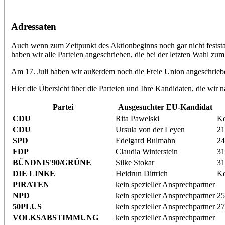
Adressaten
Auch wenn zum Zeitpunkt des Aktionbeginns noch gar nicht feststan
haben wir alle Parteien angeschrieben, die bei der letzten Wahl zu
Am 17. Juli haben wir außerdem noch die Freie Union angeschrieben
Hier die Übersicht über die Parteien und Ihre Kandidaten, die wir
Partei
Ausgesuchter EU-Kandidat
CDU
Rita Pawelski
Ke
CDU
Ursula von der Leyen
21
SPD
Edelgard Bulmahn
24
FDP
Claudia Winterstein
31
BÜNDNIS'90/GRÜNE
Silke Stokar
31
DIE LINKE
Heidrun Dittrich
Ke
PIRATEN
kein spezieller Ansprechpartner
NPD
kein spezieller Ansprechpartner
25
50PLUS
kein spezieller Ansprechpartner
27
VOLKSABSTIMMUNG
kein spezieller Ansprechpartner