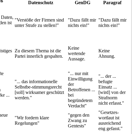
Datenschutz
GenDG
Paragraf
 Daten,
"Verstöße der Firmen sind
"Dazu fällt mir
"Dazu fällt mir
den ist
unter Strafe zu stellen!"
nichts ein!"
nichts ein!"
Keine
istiges
Zu diesem Thema ist die
Keine
wertende
Partei innerlich gespalten.
Ahnung.
Aussage.
te
"... nur mit
"... der ...
Einwilligung
"... das informationelle
befugte
der
Selbstbe-stimmungsrecht
Einsatz ...
h
Betroffenen ...
[soll] wirksamer geschützt
[wird] von der
ke ...
bei
werden."
Strafnorm
begründetem
nicht erfasst."
Verdacht"
"Gesetzes-
neue
"gegen den
"Wir fordern klare
wortlaut ist
Zwang zu
Regelungen"
ausreichend
Gentests"
eng gefasst."