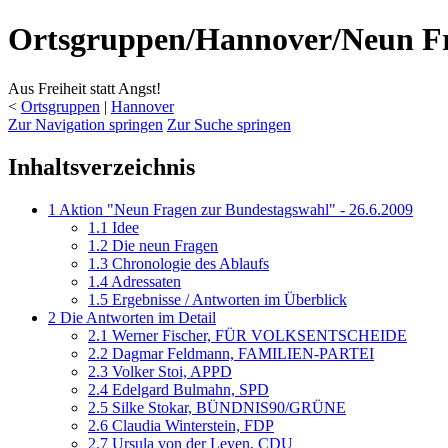
Ortsgruppen/Hannover/Neun F
Aus Freiheit statt Angst!
<
Ortsgruppen
‎ |
Hannover
Zur Navigation springen
Zur Suche springen
Inhaltsverzeichnis
1
Aktion "Neun Fragen zur Bundestagswahl" - 26.6.2009
1.1
Idee
1.2
Die neun Fragen
1.3
Chronologie des Ablaufs
1.4
Adressaten
1.5
Ergebnisse / Antworten im Überblick
2
Die Antworten im Detail
2.1
Werner Fischer, FÜR VOLKSENTSCHEIDE
2.2
Dagmar Feldmann, FAMILIEN-PARTEI
2.3
Volker Stoi, APPD
2.4
Edelgard Bulmahn, SPD
2.5
Silke Stokar, BÜNDNIS90/GRÜNE
2.6
Claudia Winterstein, FDP
2.7
Ursula von der Leyen, CDU