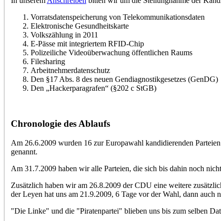
In unserem
Anschreiben
bitten wir um die Stellungnahme der Kand
Vorratsdatenspeicherung von Telekommunikationsdaten
Elektronische Gesundheitskarte
Volkszählung in 2011
E-Pässe mit integriertem RFID-Chip
Polizeiliche Videoüberwachung öffentlichen Raums
Filesharing
Arbeitnehmerdatenschutz
Den §17 Abs. 8 des neuen Gendiagnostikgesetzes (GenDG)
Den „Hackerparagrafen“ (§202 c StGB)
Chronologie des Ablaufs
Am 26.6.2009 wurden 16 zur Europawahl kandidierenden Parteien e
genannt.
Am 31.7.2009 haben wir alle Parteien, die sich bis dahin noch nich
Zusätzlich haben wir am 26.8.2009 der CDU eine weitere zusätzlic
der Leyen hat uns am 21.9.2009, 6 Tage vor der Wahl, dann auch n
"Die Linke" und die "Piratenpartei" blieben uns bis zum selben Da