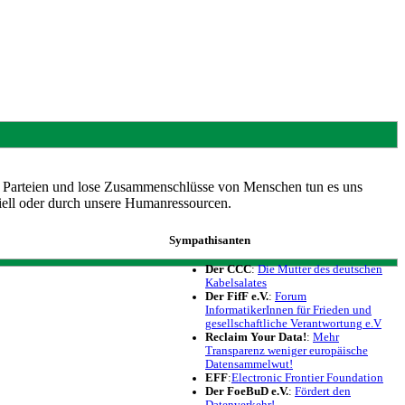
e, Parteien und lose Zusammenschlüsse von Menschen tun es uns
ziell oder durch unsere Humanressourcen.
Sympathisanten
Der CCC
:
Die Mutter des deutschen
Kabelsalates
Der FifF e.V.
:
Forum
InformatikerInnen für Frieden und
gesellschaftliche Verantwortung e.V
Reclaim Your Data!
:
Mehr
Transparenz weniger europäische
Datensammelwut!
EFF
:
Electronic Frontier Foundation
Der FoeBuD e.V.
:
Fördert den