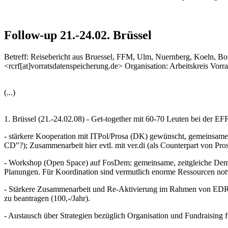
Follow-up 21.-24.02. Brüssel
Betreff: Reisebericht aus Bruessel, FFM, Ulm, Nuernberg, Koeln, B
<rcrf[at]vorratsdatenspeicherung.de> Organisation: Arbeitskreis Vorr
(...)
1. Brüssel (21.-24.02.08) - Get-together mit 60-70 Leuten bei der 
- stärkere Kooperation mit ITPol/Prosa (DK) gewünscht, gemeinsame
CD"?); Zusammenarbeit hier evtl. mit ver.di (als Counterpart von Pro
- Workshop (Open Space) auf FosDem: gemeinsame, zeitgleiche Demon
Planungen. Für Koordination sind vermutlich enorme Ressourcen no
- Stärkere Zusammenarbeit und Re-Aktivierung im Rahmen von EDRi 
zu beantragen (100,-/Jahr).
- Austausch über Strategien bezüglich Organisation und Fundraising 