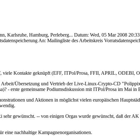
onn, Karlsruhe, Hamburg, Perleberg... Datum: Wed, 05 Mar 2008 20:3
atsdatenspeicherung An: Mailingliste des Arbeitskreis Vorratsdatenspei
EFF, viele Kontakte geknüpft (EFF, ITPol/Prosa, FFII, APRIL, ODEBI,
 Arbeit/Übersetzung und Vertrieb der Live-Linux-Crypto-CD "Polippix
sa)? - erste gemeinsame Podiumsdiskussion mit ITPol/Prosa im Mai in B
strationen und Aktionen in möglichst vielen europäischen Hauptstädt
twendig.
sehr gewünscht. -- von einigen Orgas wurde gewünscht, daß der AK V
für eine nachhaltige Kampagnenorganisationen.