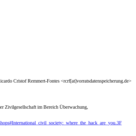
cardo Cristof Remmert-Fontes <rcrf[at]vorratsdatenspeicherung.de>
der Zivilgesellschaft im Bereich Überwachung,
kshops#International_civil_society:_where_the_hack_are_you.3F