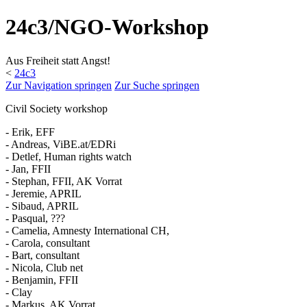
24c3/NGO-Workshop
Aus Freiheit statt Angst!
<
24c3
Zur Navigation springen
Zur Suche springen
Civil Society workshop
- Erik, EFF
- Andreas, ViBE.at/EDRi
- Detlef, Human rights watch
- Jan, FFII
- Stephan, FFII, AK Vorrat
- Jeremie, APRIL
- Sibaud, APRIL
- Pasqual, ???
- Camelia, Amnesty International CH,
- Carola, consultant
- Bart, consultant
- Nicola, Club net
- Benjamin, FFII
- Clay
- Markus, AK Vorrat