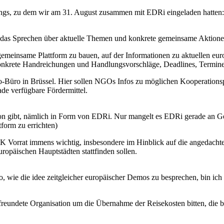
ings, zu dem wir am 31. August zusammen mit EDRi eingeladen hatten
as Sprechen über aktuelle Themen und konkrete gemeinsame Aktione
 gemeinsame Plattform zu bauen, auf der Informationen zu aktuellen e
konkrete Handreichungen und Handlungsvorschläge, Deadlines, Termine
-Büro in Brüssel. Hier sollen NGOs Infos zu möglichen Kooperationsp
ade verfügbare Fördermittel.
on gibt, nämlich in Form von EDRi. Nur mangelt es EDRi gerade an Ge
tform zu errichten)
AK Vorrat immens wichtig, insbesondere im Hinblick auf die angedachten
ropäischen Hauptstädten stattfinden sollen.
ie die idee zeitgleicher europäischer Demos zu besprechen, bin ich 
freundete Organisation um die Übernahme der Reisekosten bitten, die 