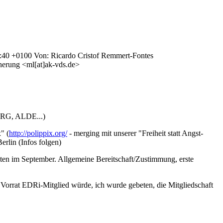
3:40 +0100 Von: Ricardo Cristof Remmert-Fontes
cherung <ml[at]ak-vds.de>
 ORG, ALDE...)
" (
http://polippix.org/
- merging mit unserer "Freiheit statt Angst-
erlin (Infos folgen)
en im September. Allgemeine Bereitschaft/Zustimmung, erste
orrat EDRi-Mitglied würde, ich wurde gebeten, die Mitgliedschaft