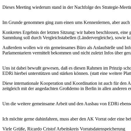
Dieses Meeting wiederum stand in der Nachfolge des Strategie-Meet
Im Grunde genommen ging zum einen ums Kennenlernen, aber auch d
Konkretes Ergebnis der letzten Sitzung: wir haben beschlossen, eine
Sammlung soll durch Vergleichstabellen (Ländervergleiche), sowie 
Außerdem wollen wir ein gemeinsames Büro als Anlaufstelle und Info
Parlamentariern vermittelt bekommen und nicht zuletzt Infos über ger
Uns ist dabei bewußt gewesen, daß es diesen Rahmen im Prinzip sch
EDRi hierbei unterstützen und stärken können. (statt eine weitere Plat
Diese internationale Kooperation und Koordination ist auch für den 
zeitgleich mit der angedachten Großdemo in Berlin in allen anderen eu
Um die weitere gemeinsame Arbeit und den Ausbau von EDRi ebenso, w
Ich möchte gerne dahinfahren, muss aber den AK Vorrat oder eine be
Viele Grüße, Ricardo Cristof Arbeitskreis Vorratsdatenspeicherung