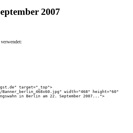
September 2007
verwendet:
gst.de" target="_top">

/Banner_berlin_468x60.jpg" width="468" height="60"

ngswahn in Berlin am 22. September 2007...">
