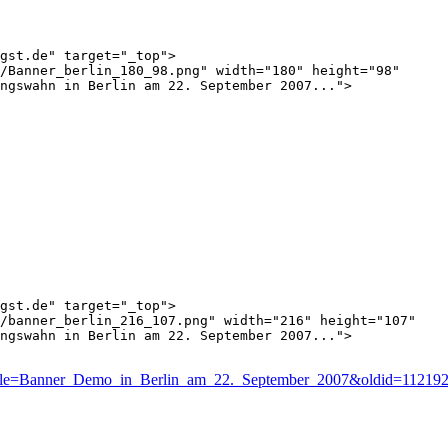
gst.de" target="_top">

/Banner_berlin_180_98.png" width="180" height="98"

ngswahn in Berlin am 22. September 2007...">

gst.de" target="_top">

/banner_berlin_216_107.png" width="216" height="107"

ngswahn in Berlin am 22. September 2007...">

hp?title=Banner_Demo_in_Berlin_am_22._September_2007&oldid=11219