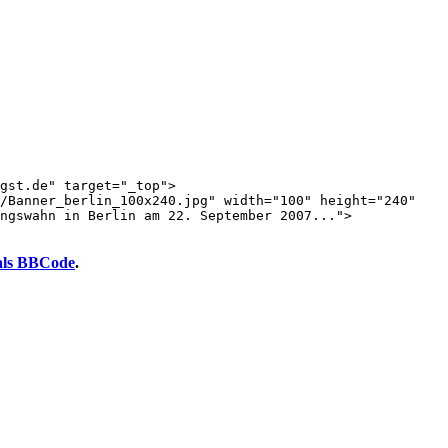
gst.de" target="_top">

/Banner_berlin_100x240.jpg" width="100" height="240"

ngswahn in Berlin am 22. September 2007...">

als BBCode
.