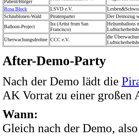
Patient/Bürger
Rosa Block
LSVD e.V.
Lesben&Schwule
Schäublonen-Wald
Piratenpartei
Der Demozug wi
Ira (Artist from San
Heliumballons m
Balloon-Project
Francisco)
Luftsicherheits
die Überwachun
Überwachungsdrohne
CCC e.V.
Luftsicherheits
After-Demo-Party
Nach der Demo lädt die
Pir
AK Vorrat zu einer großen 
Wann:
Gleich nach der Demo, also