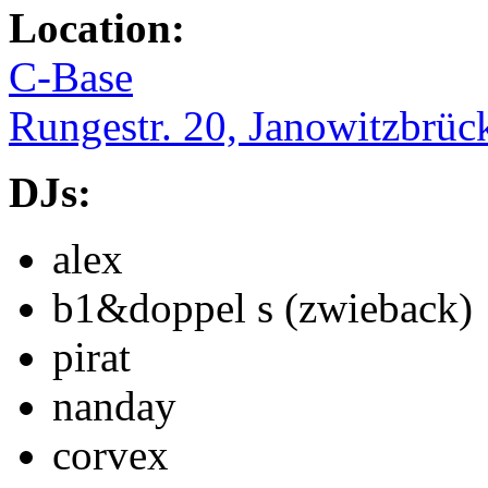
Location:
C-Base
Rungestr. 20, Janowitzbrüc
DJs:
alex
b1&doppel s (zwieback)
pirat
nanday
corvex