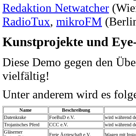
Redaktion Netwatcher
(Wie
RadioTux
,
mikroFM
(Berlin
Kunstprojekte und Eye
Diese Demo gegen den Übe
vielfältig!
Unter anderem wird es folg
Name
Beschreibung
Datenkrake
FoeBuD e.V.
wird während d
Trojanisches Pferd
CCC e.V.
wird während d
Gläserner
Freie Ärzteschaft e.V.
Wagen mit Instal