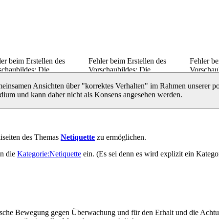
er beim Erstellen des
Fehler beim Erstellen des
Fehler be
schaubildes: Die
Vorschaubildes: Die
Vorschau
iaturansicht konnte nicht am
Miniaturansicht konnte nicht am
Miniatura
meinsamen Ansichten über "korrektes Verhalten" im Rahmen unserer pol
gesehenen Ort gespeichert
vorgesehenen Ort gespeichert
vorgeseh
tadium und kann daher nicht als Konsens angesehen werden.
den
werden
werden
kiseiten des Themas
Netiquette
zu ermöglichen.
in die
Kategorie:Netiquette
ein. (Es sei denn es wird explizit ein Kateg
olitische Bewegung gegen Überwachung und für den Erhalt und die Acht