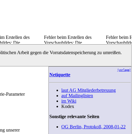
im Erstellen des
Fehler beim Erstellen des
Fehler beim Er
bildes: Die
Vorschaubildes: Die
Vorschaubildes
nsicht konnte nicht am
Miniaturansicht konnte nicht am
Miniaturansich
itischen Arbeit gegen die Vorratsdatenspeicherung zu umreißen.
enen Ort gespeichert
vorgesehenen Ort gespeichert
vorgesehenen O
werden
werden
(vorlage)
Netiquette
laut AG Mitgliederbetreuung
orie-Parameter
auf Mailinglisten
im Wiki
Kodex
Sonstige relevante Seiten
OG Berlin, Protokoll, 2008-01-22
ung unserer