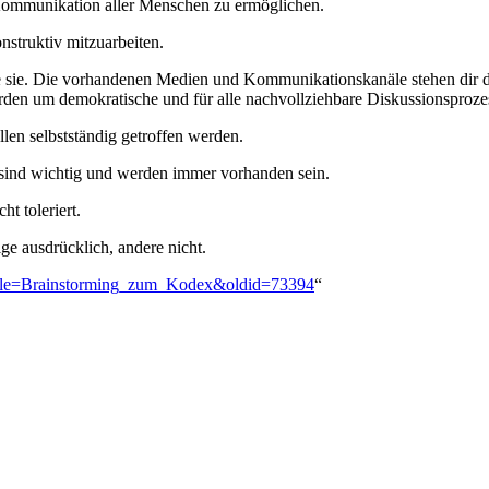
 Kommunikation aller Menschen zu ermöglichen.
nstruktiv mitzuarbeiten.
re sie. Die vorhandenen Medien und Kommunikationskanäle stehen dir d
erden um demokratische und für alle nachvollziehbare Diskussionsproz
len selbstständig getroffen werden.
 sind wichtig und werden immer vorhanden sein.
t toleriert.
ige ausdrücklich, andere nicht.
p?title=Brainstorming_zum_Kodex&oldid=73394
“