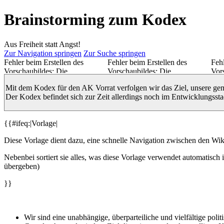
Brainstorming zum Kodex
Aus Freiheit statt Angst!
Zur Navigation springen
Zur Suche springen
Fehler beim Erstellen des
Fehler beim Erstellen des
Fehl
Vorschaubildes: Die
Vorschaubildes: Die
Vor
Miniaturansicht konnte nicht am
Miniaturansicht konnte nicht am
Min
Mit dem Kodex für den AK Vorrat verfolgen wir das Ziel, unsere ge
vorgesehenen Ort gespeichert
vorgesehenen Ort gespeichert
vor
Der Kodex befindet sich zur Zeit allerdings noch im Entwicklungss
werden
werden
wer
{{#ifeq:|Vorlage|
Diese Vorlage dient dazu, eine schnelle Navigation zwischen den Wi
Nebenbei sortiert sie alles, was diese Vorlage verwendet automatisch 
übergeben)
}}
Wir sind eine unabhängige, überparteiliche und vielfältige p