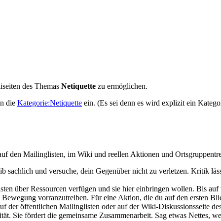
kiseiten des Themas
Netiquette
zu ermöglichen.
in die
Kategorie:Netiquette
ein. (Es sei denn es wird explizit ein Kateg
auf den Mailinglisten, im Wiki und reellen Aktionen und Ortsgruppentre
b sachlich und versuche, dein Gegenüber nicht zu verletzen. Kritik lässt
isten über Ressourcen verfügen und sie hier einbringen wollen. Bis a
e Bewegung vorranzutreiben. Für eine Aktion, die du auf den ersten Bli
f der öffentlichen Mailinglisten oder auf der Wiki-Diskussionsseite de
ität. Sie fördert die gemeinsame Zusammenarbeit. Sag etwas Nettes, wenn 