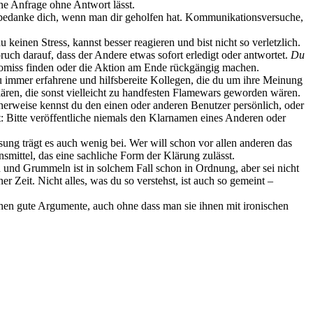
ine Anfrage ohne Antwort lässt.
 bedanke dich, wenn man dir geholfen hat. Kommunikationsversuche,
keinen Stress, kannst besser reagieren und bist nicht so verletzlich.
uch darauf, dass der Andere etwas sofort erledigt oder antwortet.
Du
promiss finden oder die Aktion am Ende rückgängig machen.
du immer erfahrene und hilfsbereite Kollegen, die du um ihre Meinung
ären, die sonst vielleicht zu handfesten Flamewars geworden wären.
erweise kennst du den einen oder anderen Benutzer persönlich, oder
t: Bitte veröffentliche niemals den Klarnamen eines Anderen oder
sung trägt es auch wenig bei. Wer will schon vor allen anderen das
mittel, das eine sachliche Form der Klärung zulässt.
n und Grummeln ist in solchem Fall schon in Ordnung, aber sei nicht
 Zeit. Nicht alles, was du so verstehst, ist auch so gemeint –
ehen gute Argumente, auch ohne dass man sie ihnen mit ironischen