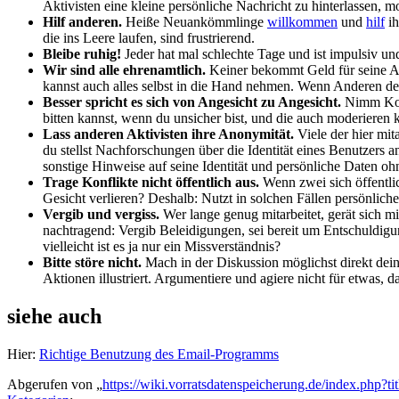
Aktivisten eine kleine persönliche Nachricht zu hinterlassen, 
Hilf anderen.
Heiße Neuankömmlinge
willkommen
und
hilf
ih
die ins Leere laufen, sind frustrierend.
Bleibe ruhig!
Jeder hat mal schlechte Tage und ist impulsiv und
Wir sind alle ehrenamtlich.
Keiner bekommt Geld für seine Arb
kannst auch alles selbst in die Hand nehmen. Wenn Anderen dei
Besser spricht es sich von Angesicht zu Angesicht.
Nimm Kon
bitten kannst, wenn du unsicher bist, und die auch moderieren
Lass anderen Aktivisten ihre Anonymität.
Viele der hier mi
du stellst Nachforschungen über die Identität eines Benutzers 
sonstige Hinweise auf seine Identität und persönliche Daten oh
Trage Konflikte nicht öffentlich aus.
Wenn zwei sich öffentlic
Gesicht verlieren? Deshalb: Nutzt in solchen Fällen persönlich
Vergib und vergiss.
Wer lange genug mitarbeitet, gerät sich mi
nachtragend: Vergib Beleidigungen, sei bereit um Entschuldigun
vielleicht ist es ja nur ein Missverständnis?
Bitte störe nicht.
Mach in der Diskussion möglichst direkt dein
Aktionen illustriert. Argumentiere und agiere nicht für etwas, d
siehe auch
Hier:
Richtige Benutzung des Email-Programms
Abgerufen von „
https://wiki.vorratsdatenspeicherung.de/index.php?