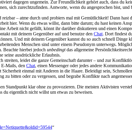
motiviert dagegen ungemein. Zur Freundlichkeit gehört auch, dass du ke
nen, sich zurechtzufinden. Antworte, wenn du angesprochen bist, und
 reizbar – atme durch und probiers mal mit Gemütlichkeit! Dann hast du 
eit hier. Wenn du etwas willst, dann bitte darum; du hast keinen Anspr
ne Arbeit nicht gefällt, könnt ihr darüber diskutieren und einen Kom
takt mit deinem Gegenüber auf und benutze den
Chat
. Dort findest 
 können. Und mit deinem Gegenüber kannst du so auch schnell Dinge kl
tarbeitenden Menschen sind unter einem Pseudonym unterwegs. Möglich
an. Beachte hierbei jedoch
unbedingt
das allgemeine Persönlichkeitsrech
ne seine ausdrückliche Erlaubnis.
h streiten, leidet die ganze Gemeinschaft darunter – und zur Konfliktlö
e E-Mails, den
Chat
, einen Messenger oder jedes andere Kommunikations
t Sicherheit einmal mit Anderen in die Haare. Beleidigt sein, Schmolle
g zu bitten oder zu vergessen, und begrabe Konflikte nach angemessener
en Standpunkt klar ohne zu provozieren. Die meisten Aktivisten verst
as du eigentlich nicht willst um etwas zu beweisen.
title=Netiquette&oldid=59544
“