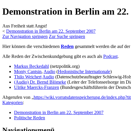
Demonstration in Berlin am 22
Aus Freiheit statt Angst!
<
Demonstration in Berlin am 22. September 2007
Zur Navigation springen
Zur Suche springen
Hier können die verschiedenen
Reden
gesammelt werden die auf de
Alle Reden der Zwischenkundgebung gibt es auch als
Podcast
.
Markus Beckedahl
(netzpolitik.org)
Monty Cantsin
,
Audio
(
Hedonistische Internationale
)
Thilo Weichert
Audio
(Datenschutzbeauftragter Schleswig-Hols
(Audio) Dr. Bernd Blömeke
(Leiter der Telefonseelsorge im 
Ulrike Maercks-Franzen
(Bundesgeschäftsführerin der Deutschen
Abgerufen von „
https://wiki.vorratsdatenspeicherung.de/index.ph
Kategorien
:
Demonstration in Berlin am 22. September 2007
Politische Reden
Navigationsmenü