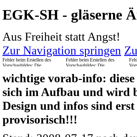
EGK-SH - gläserne Är
Aus Freiheit statt Angst!
Zur Navigation springen
Zu
Fehler beim Erstellen des
Fehler beim Erstellen des
Fehl
Vorschaubildes: Die
Vorschaubildes: Die
Vor
Miniaturansicht konnte nicht am
Miniaturansicht konnte nicht am
Min
wichtige vorab-info: diese
vorgesehenen Ort gespeichert
vorgesehenen Ort gespeichert
vor
werden
werden
wer
sich im Aufbau und wird b
Design und infos sind erst
provisorisch!!!