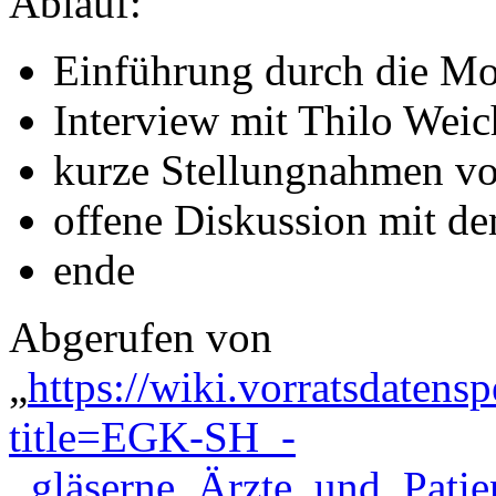
Ablauf:
Einführung durch die M
Interview mit Thilo Weic
kurze Stellungnahmen vo
offene Diskussion mit d
ende
Abgerufen von
„
https://wiki.vorratsdatens
title=EGK-SH_-
_gläserne_Ärzte_und_Pati