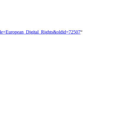
title=European_Digital_Rights&oldid=72507
“