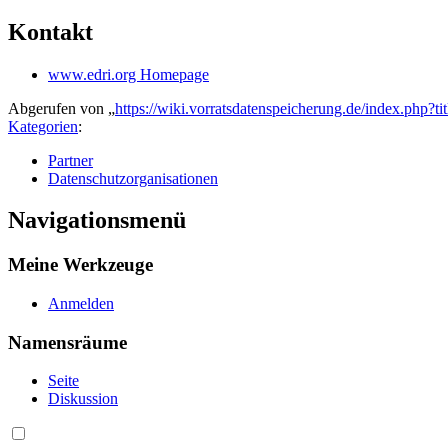
Kontakt
www.edri.org Homepage
Abgerufen von „
https://wiki.vorratsdatenspeicherung.de/index.php?
Kategorien
:
Partner
Datenschutzorganisationen
Navigationsmenü
Meine Werkzeuge
Anmelden
Namensräume
Seite
Diskussion