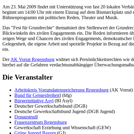
Am 23. Mai 2009 findet mit Unterstützung von fast 20 lokalen Verb
beginnt um 14:00 Uhr mit einem Einzug auf dem Bismarckplatz und e
Bühnenprogramm mit politischen Reden, Theater und Musik.
Das "Fest für Grundrechte" thematisiert den Stellenwert der Grundrec
Blickwinkeln des zivilen Engagements ein. Die Reden informieren übe
zeigen Wege und Chancen des zivilen Engagements, demokratischer Pa
Gelegenheit, die eigene Arbeit und spezielle Projekte in Bezug auf
ein.
Der
AK Vorrat Regensburg
widmet sich Persönlichkeitsrechten wie d
hierbei auf die Gefahren verdachtsunabhängiger Überwachungsmaßna
Die Veranstalter
Arbeitskreis Vorratsdatenspeicherung Regensburg
(AK Vorrat)
Bund für Geistesfreiheit
] (bfg)
Bürgerinitiative Asyl
(BI Asyl)
Deutscher Gewerkschaftsbund (DGB)
Deutsche Gewerkschaftsbund Jugend (DGB Jugend)
Donaustrudl
Frauenzentrum Regensburg
Gewerkschaft Erziehung und Wissenschaft (GEW)
Grüne Jugend Bayern
(GJ)