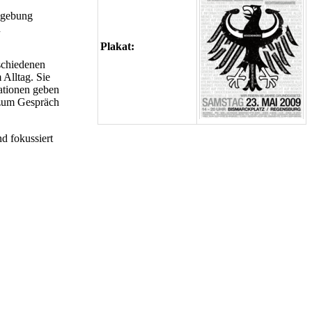
ndgebung
n
Plakat:
rschiedenen
 Alltag. Sie
ationen geben
 zum Gespräch
d fokussiert