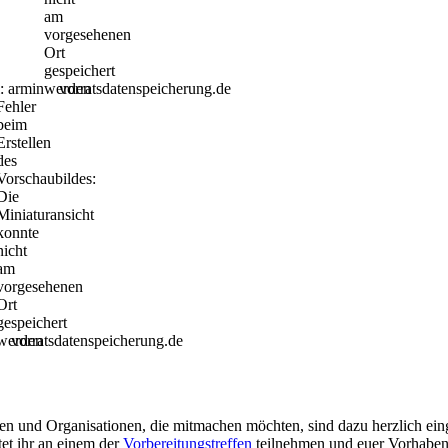
am
vorgesehenen
Ort
gespeichert
: armin
werden
vorratsdatenspeicherung.de
Fehler
beim
Erstellen
des
Vorschaubildes:
Die
Miniaturansicht
konnte
nicht
am
vorgesehenen
Ort
gespeichert
werden
vorratsdatenspeicherung.de
onen und Organisationen, die mitmachen möchten, sind dazu herzlich ei
et ihr an einem der
Vorbereitungstreffen
teilnehmen und euer Vorhaben d