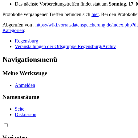
Das nächste Vorbereitungstreffen findet statt am
Sonntag, 17. 
Protokolle vergangener Treffen befinden sich
hier
. Bei den Protokoll
Abgerufen von „
https://wiki.vorratsdatenspeicherung.de/index.ph
Kategorien
:
Regensburg
Veranstaltungen der Ortsgruppe Regensburg/Archiv
Navigationsmenü
Meine Werkzeuge
Anmelden
Namensräume
Seite
Diskussion
Varianten