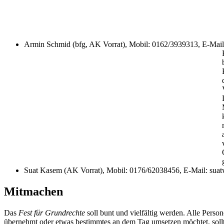
Armin Schmid (bfg, AK Vorrat), Mobil: 0162/3939313, E-Mail
Suat Kasem (AK Vorrat), Mobil: 0176/62038456, E-Mail: suat
Mitmachen
Das
Fest für Grundrechte
soll bunt und vielfältig werden. Alle Pers
übernehmt oder etwas bestimmtes an dem Tag umsetzen möchtet, sollt