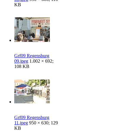
KB
Grf09 Regensburg
09.jpeg
1.002 × 692;
108 KB
Grf09 Regensburg
11.jpeg
950 × 630; 129
KB