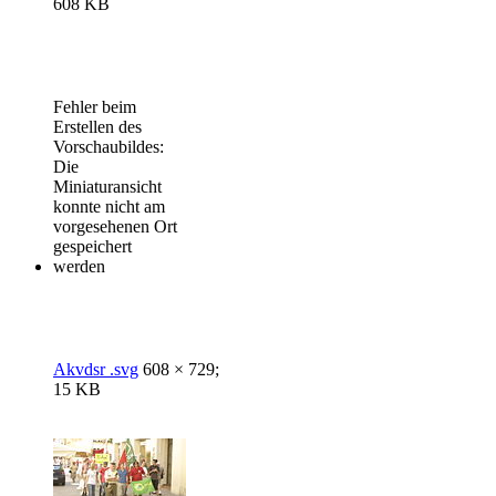
608 KB
Fehler beim
Erstellen des
Vorschaubildes:
Die
Miniaturansicht
konnte nicht am
vorgesehenen Ort
gespeichert
werden
Akvdsr .svg
608 × 729;
15 KB