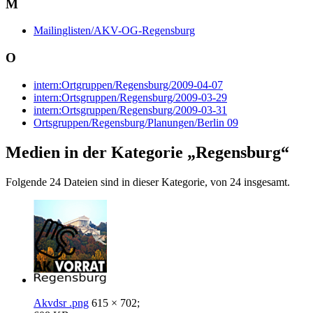
M
Mailinglisten/AKV-OG-Regensburg
O
intern:Ortgruppen/Regensburg/2009-04-07
intern:Ortsgruppen/Regensburg/2009-03-29
intern:Ortsgruppen/Regensburg/2009-03-31
Ortsgruppen/Regensburg/Planungen/Berlin 09
Medien in der Kategorie „Regensburg“
Folgende 24 Dateien sind in dieser Kategorie, von 24 insgesamt.
Akvdsr .png
615 × 702;