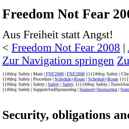
Freedom Not Fear 20
Aus Freiheit statt Angst!
<
Freedom Not Fear 2008
‎ |
Zur Navigation springen
Zu
{{#ifeq: Safety | Main |
FNF2008
|
FNF2008
}}
{{#ifeq: Safety | City
{{#ifeq: Safety | Procedure |
Schedule+Route
|
Schedule+Route
}}
{{
{{#ifeq: Safety | Safety |
Safety
|
Safety
}}
{{#ifeq: Safety | Travel
{{#ifeq: Safety | SupportAndSponsoring |
Support+Sponsoring
|
Supp
Security, obligations an