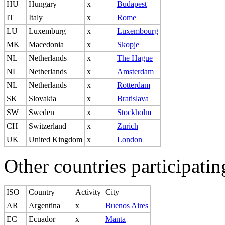
HU
Hungary
x
Budapest
IT
Italy
x
Rome
LU
Luxemburg
x
Luxembourg
MK
Macedonia
x
Skopje
NL
Netherlands
x
The Hague
NL
Netherlands
x
Amsterdam
NL
Netherlands
x
Rotterdam
SK
Slovakia
x
Bratislava
SW
Sweden
x
Stockholm
CH
Switzerland
x
Zurich
UK
United Kingdom
x
London
Other countries participatin
ISO
Country
Activity
City
AR
Argentina
x
Buenos Aires
EC
Ecuador
x
Manta