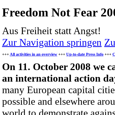
Freedom Not Fear 20
Aus Freiheit statt Angst!
Zur Navigation springen
Zu
+++
All activities in an overview
+++
Up-to-date Press Info
+++
C
On 11. October 2008 we ca
an international action da
many European capital citie
possible and elsewhere aro
world to demonstrate against