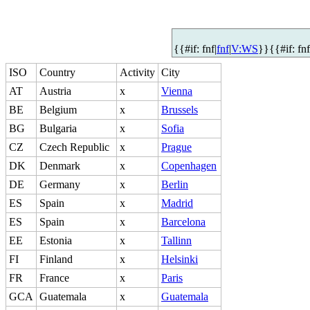
{{#if: fnf|
fnf
|
V:WS
}}{{#if: fn
ISO
Country
Activity
City
AT
Austria
x
Vienna
BE
Belgium
x
Brussels
BG
Bulgaria
x
Sofia
CZ
Czech Republic
x
Prague
DK
Denmark
x
Copenhagen
DE
Germany
x
Berlin
ES
Spain
x
Madrid
ES
Spain
x
Barcelona
EE
Estonia
x
Tallinn
FI
Finland
x
Helsinki
FR
France
x
Paris
GCA
Guatemala
x
Guatemala