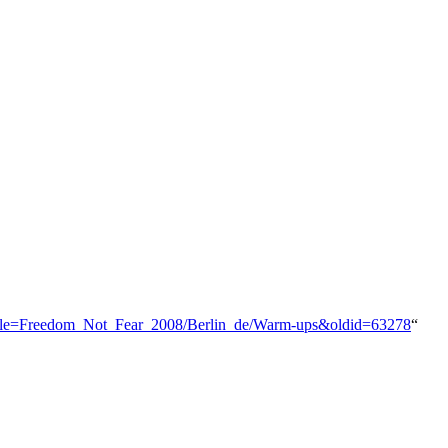
p?title=Freedom_Not_Fear_2008/Berlin_de/Warm-ups&oldid=63278
“