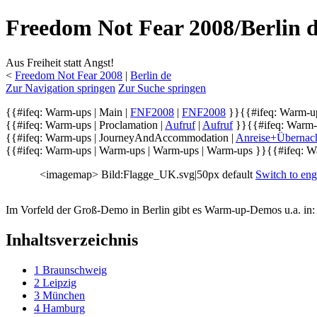
Freedom Not Fear 2008/Berlin
Aus Freiheit statt Angst!
<
Freedom Not Fear 2008
‎ |
Berlin de
Zur Navigation springen
Zur Suche springen
{{#ifeq: Warm-ups | Main |
FNF2008
|
FNF2008
}}
{{#ifeq: Warm-up
{{#ifeq: Warm-ups | Proclamation |
Aufruf
|
Aufruf
}}
{{#ifeq: Warm-u
{{#ifeq: Warm-ups | JourneyAndAccommodation |
Anreise+Übernac
{{#ifeq: Warm-ups | Warm-ups |
Warm-ups
|
Warm-ups
}}
{{#ifeq: W
<imagemap> Bild:Flagge_UK.svg|50px default
Switch to eng
Im Vorfeld der Groß-Demo in Berlin gibt es Warm-up-Demos u.a. in:
Inhaltsverzeichnis
1
Braunschweig
2
Leipzig
3
München
4
Hamburg