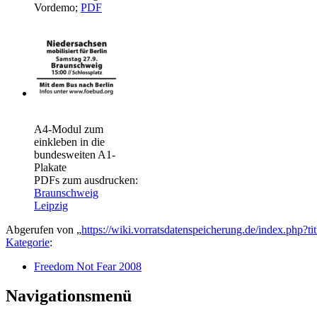
Vordemo;
PDF
A4-Modul zum
einkleben in die
bundesweiten A1-
Plakate
PDFs zum ausdrucken:
Braunschweig
Leipzig
Abgerufen von „
https://wiki.vorratsdatenspeicherung.de/index.ph
Kategorie
:
Freedom Not Fear 2008
Navigationsmenü