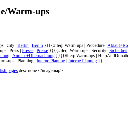
 de/Warm-ups
s | City |
Berlin
|
Berlin
}}
{{#ifeq: Warm-ups | Procedure |
Ablauf+Ro
ps | Press |
Presse
|
Presse
}}
{{#ifeq: Warm-ups | Security |
Sicherheit
htung
|
Anreise+Übernachtung
}}
{{#ifeq: Warm-ups | HelpAndDonati
arm-ups | Planning |
Interne Planung
|
Interne Planung
}}
lish pages
desc none </imagemap>