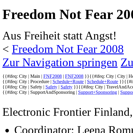
Freedom Not Fear 200
Aus Freiheit statt Angst!
<
Freedom Not Fear 2008
Zur Navigation springen
Zu
{{#ifeq: City | Main |
FNF2008
|
FNF2008
}}
{{#ifeq: City | City |
He
{{#ifeq: City | Procedure |
Schedule+Route
|
Schedule+Route
}}
{{#i
{{#ifeq: City | Safety |
Safety
|
Safety
}}
{{#ifeq: City | TravelAndA
{{#ifeq: City | SupportAndSponsoring |
Support+Sponsoring
|
Suppo
Electronic Frontier Finland
Coordinator: Leena Rom