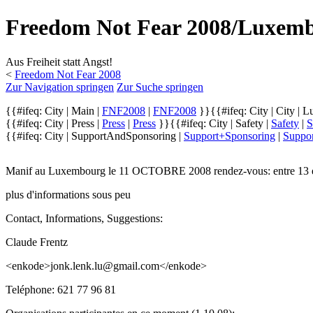
Freedom Not Fear 2008/Luxem
Aus Freiheit statt Angst!
<
Freedom Not Fear 2008
Zur Navigation springen
Zur Suche springen
{{#ifeq: City | Main |
FNF2008
|
FNF2008
}}
{{#ifeq: City | City |
L
{{#ifeq: City | Press |
Press
|
Press
}}
{{#ifeq: City | Safety |
Safety
|
S
{{#ifeq: City | SupportAndSponsoring |
Support+Sponsoring
|
Suppo
Manif au Luxembourg le 11 OCTOBRE 2008 rendez-vous: entre 13 et 14 d
plus d'informations sous peu
Contact, Informations, Suggestions:
Claude Frentz
<enkode>jonk.lenk.lu@gmail.com</enkode>
Teléphone: 621 77 96 81