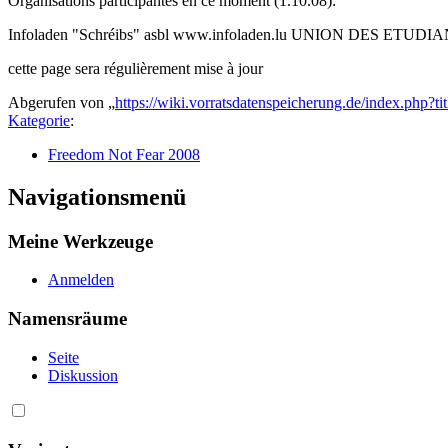
Organisations participantes en ce moment (1.10.08):
Infoladen "Schréibs" asbl www.infoladen.lu UNION DES ETU
cette page sera régulièrement mise à jour
Abgerufen von „
https://wiki.vorratsdatenspeicherung.de/index.p
Kategorie
:
Freedom Not Fear 2008
Navigationsmenü
Meine Werkzeuge
Anmelden
Namensräume
Seite
Diskussion