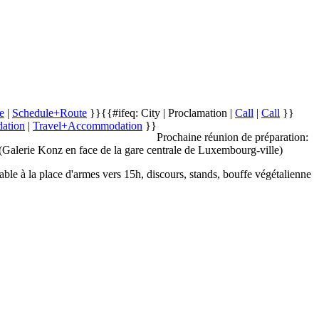
e
|
Schedule+Route
}}
{{#ifeq: City | Proclamation |
Call
|
Call
}}
ation
|
Travel+Accommodation
}}
Prochaine réunion de préparation:
Galerie Konz en face de la gare centrale de Luxembourg-ville)
e à la place d'armes vers 15h, discours, stands, bouffe végétalienne