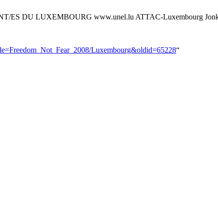
DIANT/ES DU LUXEMBOURG www.unel.lu ATTAC-Luxembourg Jonk 
hp?title=Freedom_Not_Fear_2008/Luxembourg&oldid=65228
“