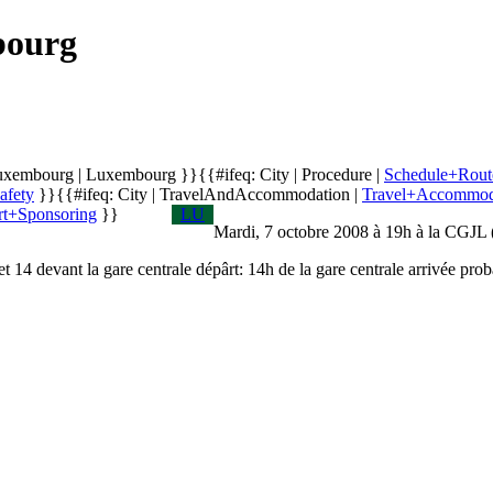
bourg
uxembourg
|
Luxembourg
}}
{{#ifeq: City | Procedure |
Schedule+Rout
afety
}}
{{#ifeq: City | TravelAndAccommodation |
Travel+Accommod
rt+Sponsoring
}}
LU
Mardi, 7 octobre 2008 à 19h à la CGJL (
evant la gare centrale dépârt: 14h de la gare centrale arrivée probabl