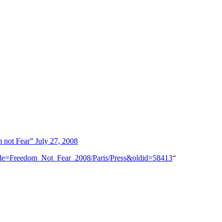
om not Fear” July 27, 2008
?title=Freedom_Not_Fear_2008/Paris/Press&oldid=58413
“