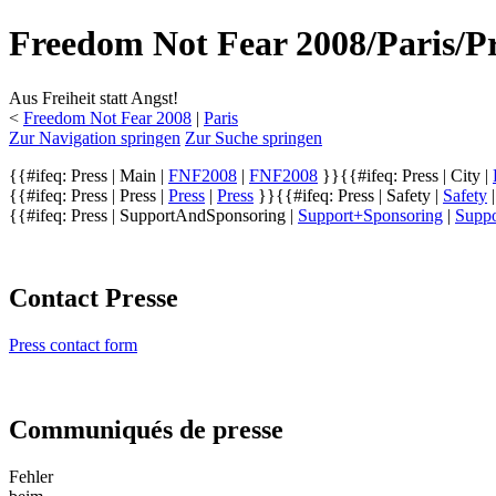
Freedom Not Fear 2008/Paris/Pr
Aus Freiheit statt Angst!
<
Freedom Not Fear 2008
‎ |
Paris
Zur Navigation springen
Zur Suche springen
{{#ifeq: Press | Main |
FNF2008
|
FNF2008
}}
{{#ifeq: Press | City |
{{#ifeq: Press | Press |
Press
|
Press
}}
{{#ifeq: Press | Safety |
Safety
{{#ifeq: Press | SupportAndSponsoring |
Support+Sponsoring
|
Suppo
Contact Presse
Press contact form
Communiqués de presse
Fehler