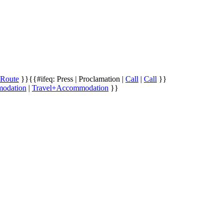
+Route
}}
{{#ifeq: Press | Proclamation |
Call
|
Call
}}
odation
|
Travel+Accommodation
}}