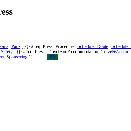
ess
Paris
|
Paris
}}
{{#ifeq: Press | Procedure |
Schedule+Route
|
Schedule
|
Safety
}}
{{#ifeq: Press | TravelAndAccommodation |
Travel+Accomm
rt+Sponsoring
}}
FR