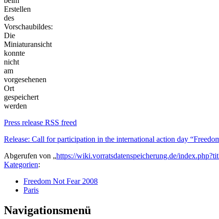
beim
Erstellen
des
Vorschaubildes:
Die
Miniaturansicht
konnte
nicht
am
vorgesehenen
Ort
gespeichert
werden
Press release RSS freed
Release: Call for participation in the international action day “Freed
Abgerufen von „
https://wiki.vorratsdatenspeicherung.de/index.php
Kategorien
:
Freedom Not Fear 2008
Paris
Navigationsmenü