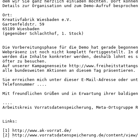
dem wir Sie ganz herzlich einladen möchten. Dort können
Details zur Organisation und zum Demo-Aufruf besprochen
Ort:

Kreativfabrik Wiesbaden e.V.

Gartenfeldstr. 59

65189 Wiesbaden

(gegenüber Schlachthof, 1. Stock)

Die Vorbereitungsphase für die Demo hat gerade begonnen
Webpräsenz ist noch nicht komplett fertiggestellt. In d
werden die Inhalte konkreter werden, deshalb lohnt es s
öfter zu besuchen.

Auf unserer Kampagnenseite http://www.freiheitstattangs
alle bundesweiten Aktionen an diesem Tag präsentieren.

Sie erreichen mich unter dieser E-Mail-Adresse oder unt
Telefonnummer ....

Mit freundlichen Grüßen und in Erwartung ihrer baldigen
....

Arbeitskreis Vorratsdatenspeicherung, Meta-Ortsgruppe R
Links:

[1] http://www.ak-vorrat.de/

[2] http://www.vorratsdatenspeicherung.de/content/view/