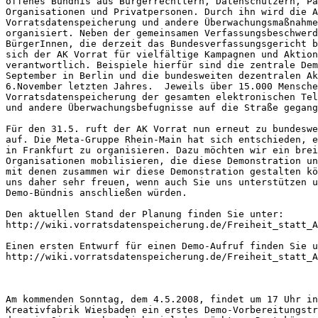
offenes Bündnis aus Bürgerrechtlern, Datenschützern, Pa
Organisationen und Privatpersonen. Durch ihn wird die A
Vorratsdatenspeicherung und andere Überwachungsmaßnahme
organisiert. Neben der gemeinsamen Verfassungsbeschwerd
BürgerInnen, die derzeit das Bundesverfassungsgericht b
sich der AK Vorrat für vielfältige Kampagnen und Aktion
verantwortlich. Beispiele hierfür sind die zentrale Dem
September in Berlin und die bundesweiten dezentralen Ak
6.November letzten Jahres.  Jeweils über 15.000 Mensche
Vorratsdatenspeicherung der gesamten elektronischen Tel
und andere Überwachungsbefugnisse auf die Straße gegang
Für den 31.5. ruft der AK Vorrat nun erneut zu bundeswe
auf. Die Meta-Gruppe Rhein-Main hat sich entschieden, e
in Frankfurt zu organisieren. Dazu möchten wir ein brei
Organisationen mobilisieren, die diese Demonstration un
mit denen zusammen wir diese Demonstration gestalten kö
uns daher sehr freuen, wenn auch Sie uns unterstützen u
Demo-Bündnis anschließen würden.

Den aktuellen Stand der Planung finden Sie unter:

http://wiki.vorratsdatenspeicherung.de/Freiheit_statt_A
Einen ersten Entwurf für einen Demo-Aufruf finden Sie u
http://wiki.vorratsdatenspeicherung.de/Freiheit_statt_A
Am kommenden Sonntag, dem 4.5.2008, findet um 17 Uhr in
Kreativfabrik Wiesbaden ein erstes Demo-Vorbereitungstr