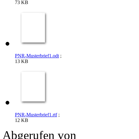
73 KB
PNR-Musterbrief1.odt
;
13 KB
PNR-Musterbrief1.rtf
;
12 KB
Abgerufen von