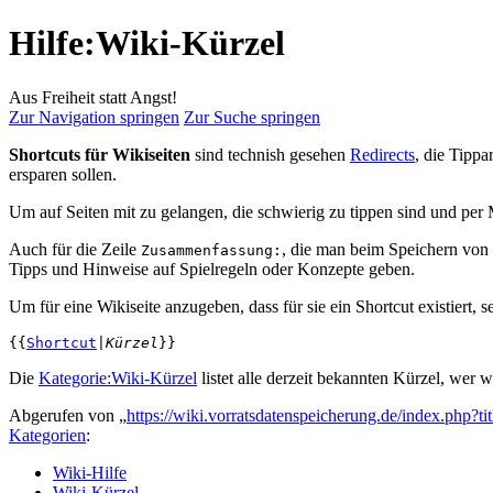
Hilfe:Wiki-Kürzel
Aus Freiheit statt Angst!
Zur Navigation springen
Zur Suche springen
Shortcuts für Wikiseiten
sind technish gesehen
Redirects
, die Tippa
ersparen sollen.
Um auf Seiten mit zu gelangen, die schwierig zu tippen sind und per M
Auch für die Zeile
, die man beim Speichern von 
Zusammenfassung:
Tipps und Hinweise auf Spielregeln oder Konzepte geben.
Um für eine Wikiseite anzugeben, dass für sie ein Shortcut existiert, se
{{
Shortcut
|
Kürzel
Die
Kategorie:Wiki-Kürzel
listet alle derzeit bekannten Kürzel, wer 
Abgerufen von „
https://wiki.vorratsdatenspeicherung.de/index.php?
Kategorien
:
Wiki-Hilfe
Wiki-Kürzel