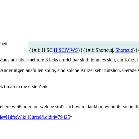
rbeit
{{#if: H:SC|
H:SC
|
V:WS
}}{{#if: Shortcut|,
Shortcut
|}}
aus nur über mehrere Klicks erreichbar sind, lohnt es sich, ein Kürzel
Änderungen ausfüllen sollte, sind solche Kürzel sehr nützlich. Gerade 
tzt man in die erste Zeile
weitere weiß oder auf welche stößt - ich wäre dankbar, wenn ihr sie in 
title=Hilfe:Wiki-Kürzel&oldid=79425
“