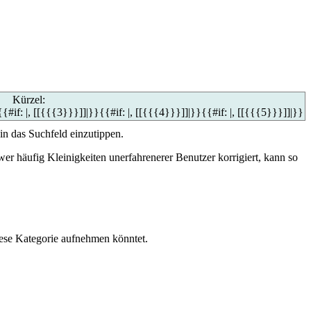
Kürzel:
{{#if: |, [[{{{3}}}]]|}}{{#if: |, [[{{{4}}}]]|}}{{#if: |, [[{{{5}}}]]|}}
 in das Suchfeld einzutippen.
wer häufig Kleinigkeiten unerfahrenerer Benutzer korrigiert, kann so
diese Kategorie aufnehmen könntet.