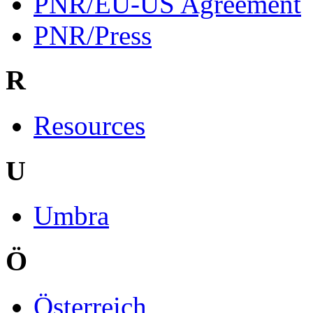
PNR/EU-US Agreement
PNR/Press
R
Resources
U
Umbra
Ö
Österreich