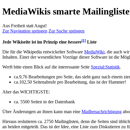
MediaWikis smarte Mailinglist
Aus Freiheit statt Angst!
Zur Navigation springen
Zur Suche springen
[1]
Jede Wikiseite ist im Prinzip eine
bessere
Liste
Die für die Wikipedia entwickelter Software
MediaWiki
, die auch wi
Inhalten. Einer der wesentlichen Vorzüge dieser Software ist die Mögl
Werft bitte einen Blick auf die interessante Seite
Spezial:Statistik
.
ca.9,76 Bearbeitungen pro Seite, das sieht ganz nach einem zie
ca.102,50 Seitenabrufe pro Bearbeitung, das ist der Hammer!
Aber das WICHTIGSTE:
ca. 5500 Seiten in der Datenbank
Über Änderungen an ihnen kann man eine
Mailbenachrichtigung
abon
Hieraus reslutieren ca. 2750 Mailinglisten, denn die Seiten sind üblic
an beiden mitgeteilt. Das ist der Idee, eine Liste zum Diskutieren zu