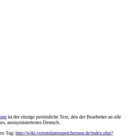
ung
ist der einzige persönliche Text, den der Bearbeiter an
alle
tes, anonymisiertestes Deutsch.
pro Tag:
http://wiki.vorratsdatenspeicherung.de/index.php?