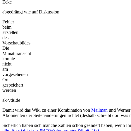
Ecke
abgedrängt wie auf Diskussion
Fehler
beim
Erstellen
des
Vorschaubildes:
Die
Miniaturansicht
konnte
nicht
am
vorgesehenen
Ort
gespeichert
werden
ak-vds.de
Damit wird das Wiki zu einer Kombination von
Mailman
und Werner u
Abonnenten der Seitenänderungen richtet (deshalb schreibt dort was ne
Sicherlich haben sich manche Zahlen schon geändert haben, wenn Ihr 
title=Spezial:Letzte_%C3%84nderungen&limit=100