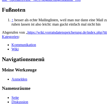
Fußnoten
↑
besser als echte Mailinglisten, weil man nur dann eine Mail 
ruhen lassen ist also leicht: man guckt einfach mal nicht hin
Abgerufen von „
https://wiki.vorratsdatenspeicherung.de/index.php
Kategorien
:
Kommunikation
Wiki
Navigationsmenü
Meine Werkzeuge
Anmelden
Namensräume
Seite
Diskussion