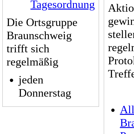
Tagesordnung
Akti
gewi
Die Ortsgruppe
stell
Braunschweig
regel
trifft sich
Proto
regelmäßig
Treff
jeden
Donnerstag
Al
Br