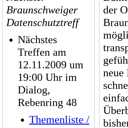
Braunschweiger
der O
Datenschutztreff
Brau
mögli
Nächstes
trans
Treffen am
gefüh
12.11.2009 um
neue 
19:00 Uhr im
schne
Dialog,
einfa
Rebenring 48
Überb
Themenliste /
bishe