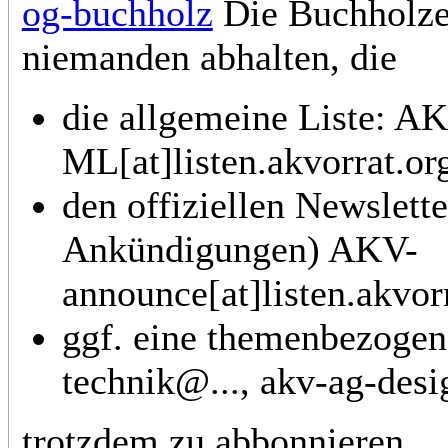
og-buchholz
Die Buchholzer
niemanden abhalten, die
die allgemeine Liste: A
ML[at]listen.akvorrat.or
den offiziellen Newslette
Ankündigungen) AKV-
announce[at]listen.akvor
ggf. eine themenbezogen
technik@..., akv-ag-desi
trotzdem zu abbonnieren.