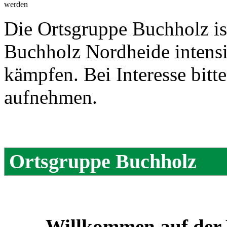
werden
Die Ortsgruppe Buchholz ist
Buchholz Nordheide inten
kämpfen. Bei Interesse bit
aufnehmen.
Ortsgruppe Buchholz
Willkommen auf der 