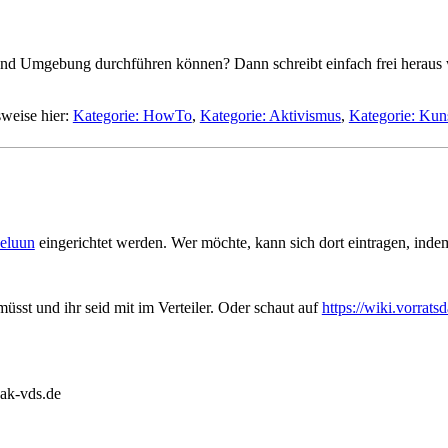
h und Umgebung durchführen können? Dann schreibt einfach frei heraus
sweise hier:
Kategorie: HowTo
,
Kategorie: Aktivismus
,
Kategorie: Kun
eluun
eingerichtet werden. Wer möchte, kann sich dort eintragen, inde
üsst und ihr seid mit im Verteiler. Oder schaut auf
https://wiki.vorrat
]ak-vds.de