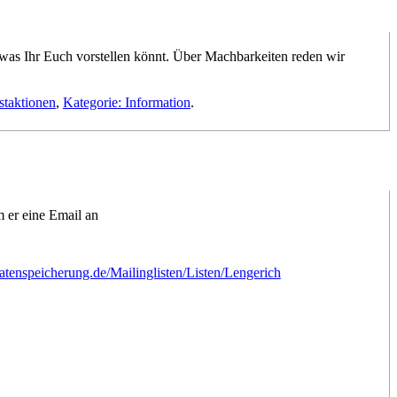
 was Ihr Euch vorstellen könnt. Über Machbarkeiten reden wir
staktionen
,
Kategorie: Information
.
m er eine Email an
sdatenspeicherung.de/Mailinglisten/Listen/Lengerich