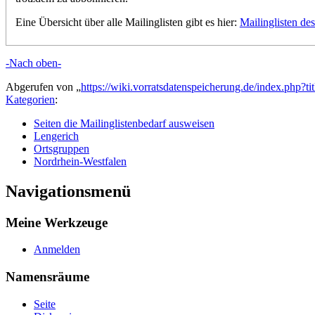
Eine Übersicht über alle Mailinglisten gibt es hier:
Mailinglisten de
-Nach oben-
Abgerufen von „
https://wiki.vorratsdatenspeicherung.de/index.php
Kategorien
:
Seiten die Mailinglistenbedarf ausweisen
Lengerich
Ortsgruppen
Nordrhein-Westfalen
Navigationsmenü
Meine Werkzeuge
Anmelden
Namensräume
Seite