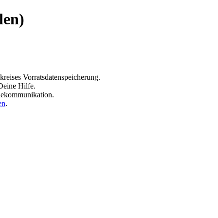
len)
kreises Vorratsdatenspeicherung.
Deine Hilfe.
elekommunikation.
en
.