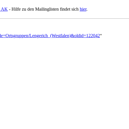
s AK
- Hilfe zu den Mailinglisten findet sich
hier
.
?title=Ortsgruppen/Lengerich_(Westfalen)&oldid=122042
“