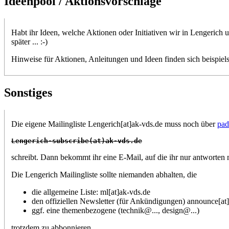
Ideenpool / Aktionsvorschläge
Habt ihr Ideen, welche Aktionen oder Initiativen wir in Lengeric
später ... :-)
Hinweise für Aktionen, Anleitungen und Ideen finden sich beispiel
Sonstiges
Die eigene Mailingliste Lengerich[at]ak-vds.de muss noch über
pad
Lengerich-subscribe(at)ak-vds.de
schreibt. Dann bekommt ihr eine E-Mail, auf die ihr nur antworten m
Die Lengerich Mailingliste sollte niemanden abhalten, die
die allgemeine Liste: ml[at]ak-vds.de
den offiziellen Newsletter (für Ankündigungen) announce[at
ggf. eine themenbezogene (technik@..., design@...)
trotzdem zu abbonnieren.