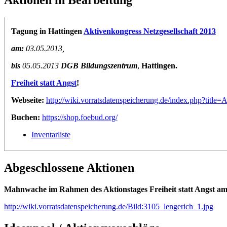
Tagung in Hattingen
Aktivenkongress Netzgesellschaft 2013
am:
03.05.2013,
bis
05.05.2013
DGB Bildungszentrum
,
Hattingen.
Freiheit statt Angst
!
Webseite:
http://wiki.vorratsdatenspeicherung.de/index.php?tit
Buchen:
https://shop.foebud.org/
Inventarliste
Abgeschlossene Aktionen
Mahnwache im Rahmen des Aktionstages Freiheit statt Angst am
http://wiki.vorratsdatenspeicherung.de/Bild:3105_lengerich_1.jpg