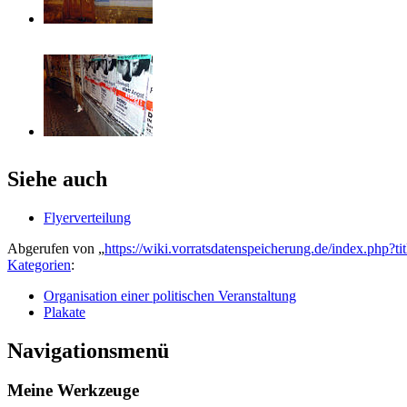
Siehe auch
Flyerverteilung
Abgerufen von „
https://wiki.vorratsdatenspeicherung.de/index.php?t
Kategorien
:
Organisation einer politischen Veranstaltung
Plakate
Navigationsmenü
Meine Werkzeuge