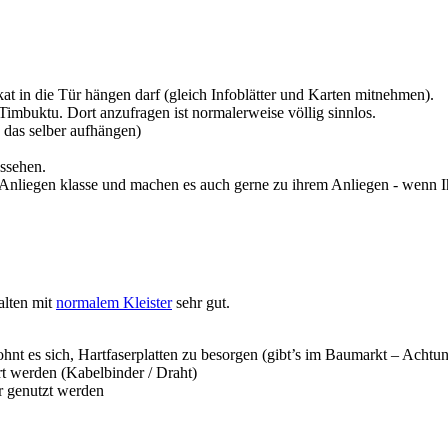
kat in die Tür hängen darf (gleich Infoblätter und Karten mitnehmen).
Timbuktu. Dort anzufragen ist normalerweise völlig sinnlos.
 das selber aufhängen)
ussehen.
nliegen klasse und machen es auch gerne zu ihrem Anliegen - wenn Ihr e
alten mit
normalem Kleister
sehr gut.
ohnt es sich, Hartfaserplatten zu besorgen (gibt’s im Baumarkt – Achtu
 werden (Kabelbinder / Draht)
r genutzt werden