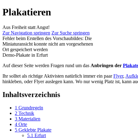
Plakatieren
Aus Freiheit statt Angst!
Zur Navigation springen
Zur Suche springen
Fehler beim Erstellen des Vorschaubildes: Die
Miniaturansicht konnte nicht am vorgesehenen
Ort gespeichert werden
Demo-Plakate in Erfurt
Auf dieser Seite werden Fragen rund um das
Anbringen der
Plakat
Ihr solltet als richtige Aktivisten natürlich immer ein paar
Flyer
,
Aufkl
hinkleben, oder Flyer auslegen kann. Wo nur wenig Platz ist, kann au
Inhaltsverzeichnis
1
Grundregeln
2
Technik
3
Materialien
4
Orte
5
Geklebte Plakate
5.1
Erfurt