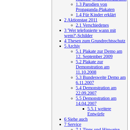
1.3
Parodien von
Propaganda-Plakaten
1.4
Für Kinder erklärt
2
Aktionstag 2011
2.1
Verschiedenes
3
'Wer telefonierte wann mit
wem?'-Schilder
4
Thesen zum Grundrechtsschutz
5
Archiv
5.1
Plakate zur Demo am
12. September 2009
5.2
Plakate zur
Demonstration am
11.10.2008
5.3
Bundesweite Demo am
6.11.2007
5.4
Demonstration am
22.09.2007
5.5
Demonstration am
14.04.2007
5.5.1
weitere
Entwürfe
6
Siehe auch
7
Service
7.1
Tipps und Hinweise