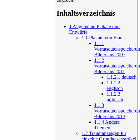
Inhaltsverzeichnis
1
Allgemeine Plakate und
Entwürfe
1.1
Plakate von Frans
1.1.1
Vorratsdatenspeicherun
Bilder aus 2007
1.1.2
Vorratsdatenspeicherun
Bilder aus 2011
1.1.2.1
deutsch
1.1.2.2
englisch
1.1.2.3
polnisch
1.1.3
Vorratsdatenspeicherun
Bilder aus 2013
1.1.4
Andere
Themen
1.2
Traueranzeigen für
einzelne Grundgesetzartikel