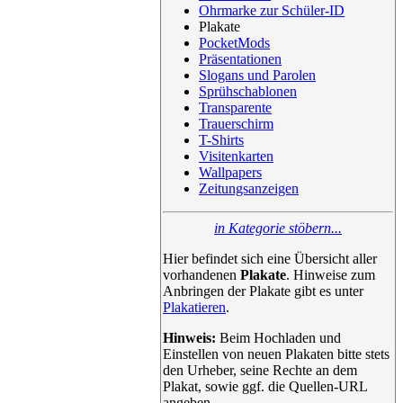
Ohrmarke zur Schüler-ID
Plakate
PocketMods
Präsentationen
Slogans und Parolen
Sprühschablonen
Transparente
Trauerschirm
T-Shirts
Visitenkarten
Wallpapers
Zeitungsanzeigen
in Kategorie stöbern...
Hier befindet sich eine Übersicht aller
vorhandenen
Plakate
. Hinweise zum
Anbringen der Plakate gibt es unter
Plakatieren
.
Hinweis:
Beim Hochladen und
Einstellen von neuen Plakaten bitte stets
den Urheber, seine Rechte an dem
Plakat, sowie ggf. die Quellen-URL
angeben.