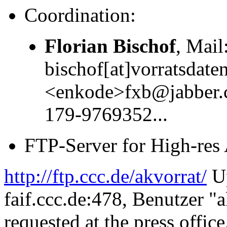
Coordination:
Florian Bischof
, Mail
bischof[at]vorratsdate
<enkode>fxb@jabber.c
179-9769352...
FTP-Server for High-res 
http://ftp.ccc.de/akvorrat/
Up
faif.ccc.de:478, Benutzer "
requested at the press offic