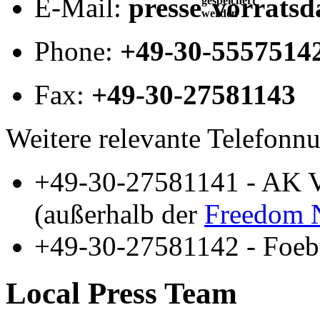
E-Mail:
presse
vorratsd
gespeichert
werden
Phone:
+49-30-5557514
Fax:
+49-30-27581143
Weitere relevante Telefon
+49-30-27581141 - AK V
(außerhalb der
Freedom N
+49-30-27581142 - Foeb
Local Press Team