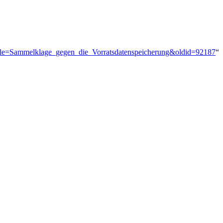
?title=Sammelklage_gegen_die_Vorratsdatenspeicherung&oldid=92187
“