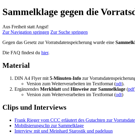
Sammelklage gegen die Vorrats
Aus Freiheit statt Angst!
Zur Navigation springen
Zur Suche springen
Gegen das Gesetz zur Vorratsdatenspeicherung wurde eine
Sammelk
Die FAQ findest du
hier
.
Material
DIN A4 Flyer mit
5-Minuten-Info
zur Vorratsdatenspeicheru
Version zum Weiterverarbeiten im Textformat (
odt
).
Ergänzendes
Merkblatt
und
Hinweise zur Sammelklage
(
pdf
Version zum Weiterverarbeiten im Textformat (
odt
)
Clips und Interviews
Frank Rieger vom CCC erläutert des Gutachten zur Vorratsdat
Mobilisierungsclip zur Sammelklage
Interview mit und Meinhard Starostik und padeluun