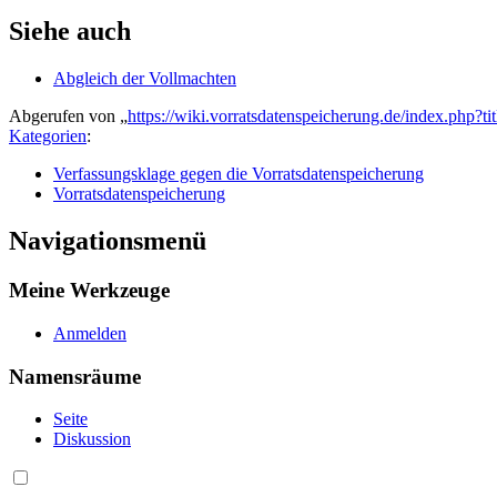
Siehe auch
Abgleich der Vollmachten
Abgerufen von „
https://wiki.vorratsdatenspeicherung.de/index.php
Kategorien
:
Verfassungsklage gegen die Vorratsdatenspeicherung
Vorratsdatenspeicherung
Navigationsmenü
Meine Werkzeuge
Anmelden
Namensräume
Seite
Diskussion