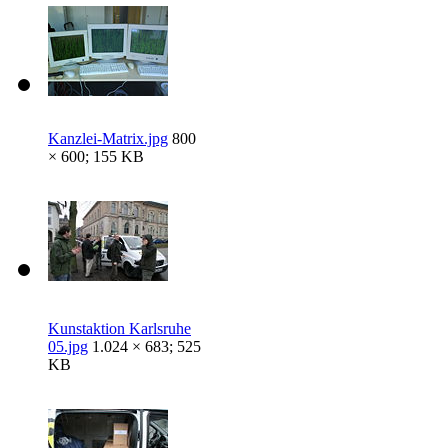
Kanzlei-Matrix.jpg
800
× 600; 155 KB
Kunstaktion Karlsruhe
05.jpg
1.024 × 683; 525
KB