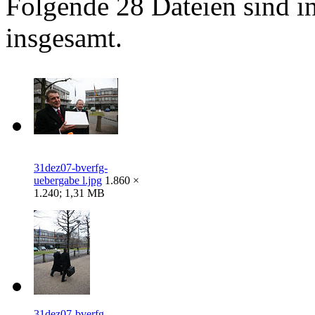
Folgende 28 Dateien sind in
insgesamt.
31dez07-bverfg-
uebergabe l.jpg
1.860 ×
1.240; 1,31 MB
31dez07-bverfg-