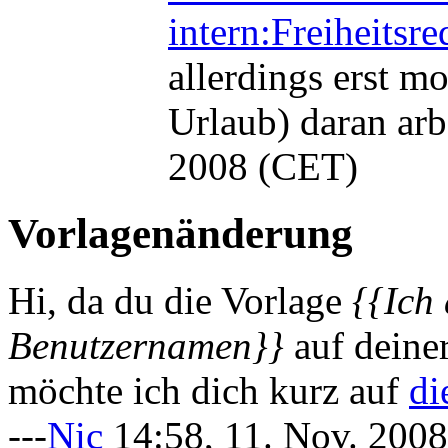
intern:Freiheitsr
allerdings erst m
Urlaub) daran arbe
2008 (CET)
Vorlagenänderung
Hi, da du die Vorlage
{{Ich
Benutzernamen}}
auf deiner
möchte ich dich kurz auf
di
---
Nic
14:58, 11. Nov. 200