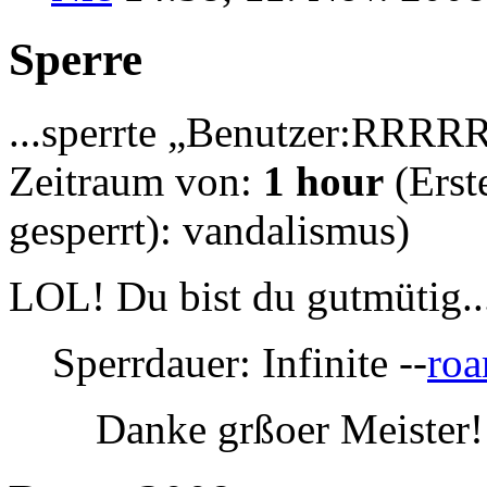
Sperre
...sperrte „Benutzer:RRR
Zeitraum von:
1 hour
(Erst
gesperrt): vandalismus)
LOL! Du bist du gutmütig..
Sperrdauer: Infinite --
ro
Danke grßoer Meister!