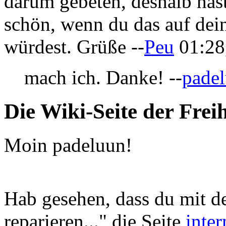
darum gebeten, deshalb has
schön, wenn du das auf dein
würdest. Grüße --
Peu
01:28
mach ich. Danke! --
pade
Die Wiki-Seite der Frei
Moin padeluun!
Hab gesehen, dass du mit d
reparieren..." die Seite
inter