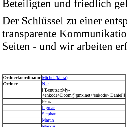
Beteiligten und friedlich ge
Der Schlüssel zu einer ent
transparente Kommunikatio
Seiten - und wir arbeiten er
Ordnerkoordinator
Michel (kinra)
Ordner
Nic
[[Benutzer:My-
<enkode>Doom@gmx.net</enkode>|Daniel]]
Felix
Ingmar
Stephan
Martin
Markus