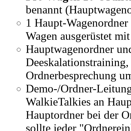
benannt (Hauptwageno
1 Haupt-Wagenordner 
Wagen ausgerüstet mi
Hauptwagenordner und
Deeskalationstraining,
Ordnerbesprechung u
Demo-/Ordner-Leitung 
WalkieTalkies an Hau
Hauptordner bei der O
sollte jeder "Ordnerei