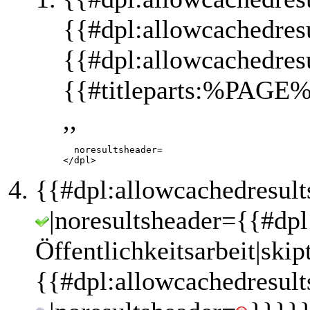
{{#dpl:allowcachedres
{{#dpl:allowcachedres
{{#titleparts:%PAGE%
,,
       noresultsheader=

{{#dpl:allowcachedresult
|noresultsheader={{#dp
Öffentlichkeitsarbeit|ski
{{#dpl:allowcachedresult