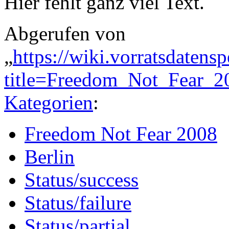
Hier fehlt ganz viel Text.
Abgerufen von
„
https://wiki.vorratsdatens
title=Freedom_Not_Fear_2
Kategorien
:
Freedom Not Fear 2008
Berlin
Status/success
Status/failure
Status/partial