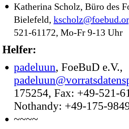
Katherina Scholz, Büro des F
Bielefeld,
kscholz@foebud.o
521-61172, Mo-Fr 9-13 Uhr
Helfer:
padeluun
, FoeBuD e.V.,
padeluun@vorratsdatens
175254, Fax: +49-521-6
Nothandy: +49-175-984
~~~~