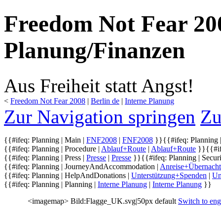
Freedom Not Fear 200
Planung/Finanzen
Aus Freiheit statt Angst!
<
Freedom Not Fear 2008
‎ |
Berlin de
‎ |
Interne Planung
Zur Navigation springen
Zu
{{#ifeq: Planning | Main |
FNF2008
|
FNF2008
}}
{{#ifeq: Planning |
{{#ifeq: Planning | Procedure |
Ablauf+Route
|
Ablauf+Route
}}
{{#i
{{#ifeq: Planning | Press |
Presse
|
Presse
}}
{{#ifeq: Planning | Securi
{{#ifeq: Planning | JourneyAndAccommodation |
Anreise+Übernach
{{#ifeq: Planning | HelpAndDonations |
Unterstützung+Spenden
|
Un
{{#ifeq: Planning | Planning |
Interne Planung
|
Interne Planung
}}
<imagemap> Bild:Flagge_UK.svg|50px default
Switch to eng