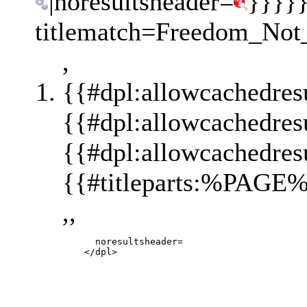
|noresultsheader=
}}}}}
titlematch=Freedom_Not_F
,
{{#dpl:allowcachedres
{{#dpl:allowcachedres
{{#dpl:allowcachedres
{{#titleparts:%PAGE%
,,
           noresultsheader=
