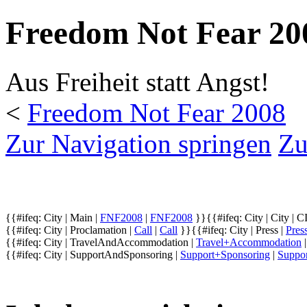
Freedom Not Fear 2
Aus Freiheit statt Angst!
<
Freedom Not Fear 2008
Zur Navigation springen
Zu
{{#ifeq: City | Main |
FNF2008
|
FNF2008
}}
{{#ifeq: City | City |
C
{{#ifeq: City | Proclamation |
Call
|
Call
}}
{{#ifeq: City | Press |
Pres
{{#ifeq: City | TravelAndAccommodation |
Travel+Accommodation
{{#ifeq: City | SupportAndSponsoring |
Support+Sponsoring
|
Suppo