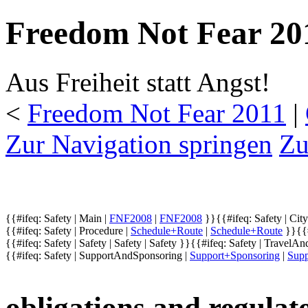
Freedom Not Fear 20
Aus Freiheit statt Angst!
<
Freedom Not Fear 2011
‎ |
Zur Navigation springen
Zu
{{#ifeq: Safety | Main |
FNF2008
|
FNF2008
}}
{{#ifeq: Safety | City
{{#ifeq: Safety | Procedure |
Schedule+Route
|
Schedule+Route
}}
{{
{{#ifeq: Safety | Safety |
Safety
|
Safety
}}
{{#ifeq: Safety | Travel
{{#ifeq: Safety | SupportAndSponsoring |
Support+Sponsoring
|
Supp
obligations and regulat