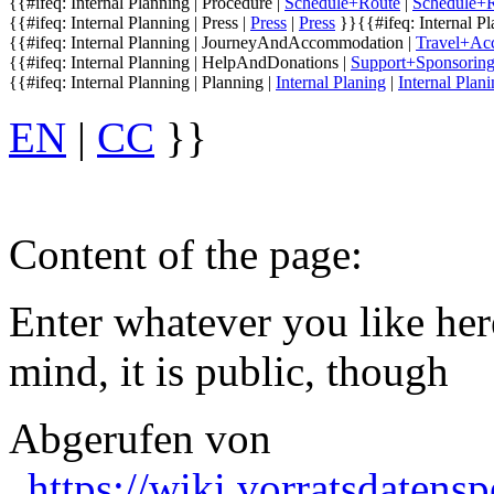
{{#ifeq: Internal Planning | Procedure |
Schedule+Route
|
Schedule+
{{#ifeq: Internal Planning | Press |
Press
|
Press
}}
{{#ifeq: Internal Pl
{{#ifeq: Internal Planning | JourneyAndAccommodation |
Travel+Ac
{{#ifeq: Internal Planning | HelpAndDonations |
Support+Sponsorin
{{#ifeq: Internal Planning | Planning |
Internal Planing
|
Internal Plan
EN
|
CC
}}
Content of the page:
Enter whatever you like her
mind, it is public, though
Abgerufen von
„
https://wiki.vorratsdatens