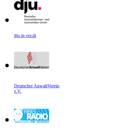
dju in ver.di
Deutscher AnwaltVerein
e.V.