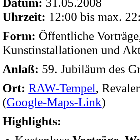
Datum:
31.05.2008
Uhrzeit:
12:00 bis max. 22
Form:
Öffentliche Vorträg
Kunstinstallationen und Ak
Anlaß:
59. Jubiläum des G
Ort:
RAW-Tempel
, Revale
(
Google-Maps-Link
)
Highlights: