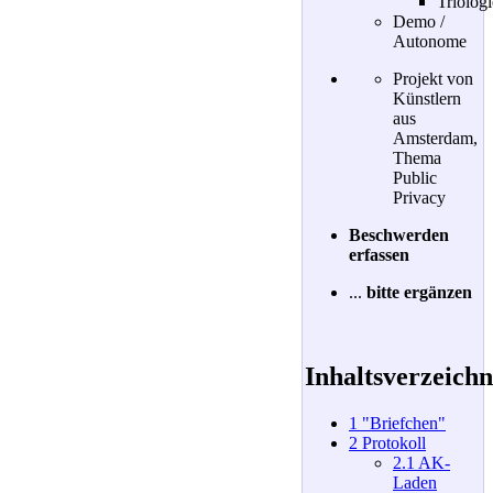
Triolog
Demo /
Autonome
Projekt von
Künstlern
aus
Amsterdam,
Thema
Public
Privacy
Beschwerden
erfassen
...
bitte ergänzen
Inhaltsverzeichn
1
"Briefchen"
2
Protokoll
2.1
AK-
Laden