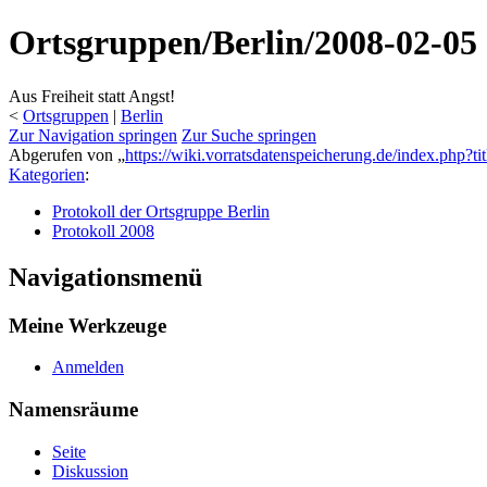
Ortsgruppen/Berlin/2008-02-05
Aus Freiheit statt Angst!
<
Ortsgruppen
‎ |
Berlin
Zur Navigation springen
Zur Suche springen
Abgerufen von „
https://wiki.vorratsdatenspeicherung.de/index.php?
Kategorien
:
Protokoll der Ortsgruppe Berlin
Protokoll 2008
Navigationsmenü
Meine Werkzeuge
Anmelden
Namensräume
Seite
Diskussion