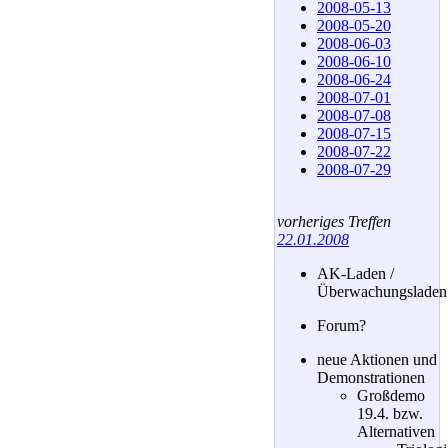
2008-05-13
2008-05-20
2008-06-03
2008-06-10
2008-06-24
2008-07-01
2008-07-08
2008-07-15
2008-07-22
2008-07-29
vorheriges Treffen
22.01.2008
AK-Laden /
Überwachungsladen
Forum?
neue Aktionen und
Demonstrationen
Großdemo
19.4. bzw.
Alternativen