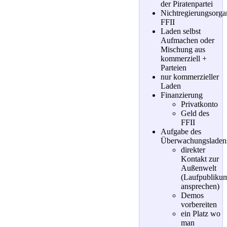
der Piratenpartei
Nichtregierungsorga
FFII
Laden selbst
Aufmachen oder
Mischung aus
kommerziell +
Parteien
nur kommerzieller
Laden
Finanzierung
Privatkonto
Geld des
FFII
Aufgabe des
Überwachungsladen
direkter
Kontakt zur
Außenwelt
(Laufpubliku
ansprechen)
Demos
vorbereiten
ein Platz wo
man